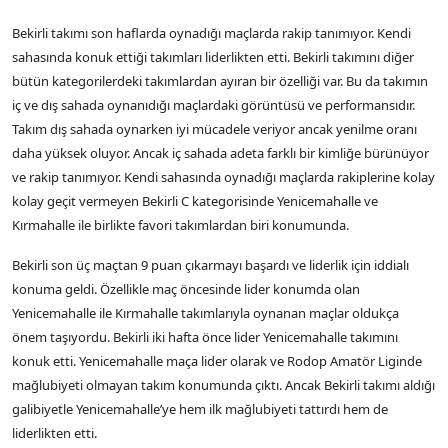
Bekirli takımı son haflarda oynadığı maçlarda rakip tanımıyor. Kendi
sahasında konuk ettiği takımları liderlikten etti. Bekirli takımını diğer
bütün kategorilerdeki takımlardan ayıran bir özelliği var. Bu da takımın
iç ve dış sahada oynanıdığı maçlardaki görüntüsü ve performansıdır.
Takım dış sahada oynarken iyi mücadele veriyor ancak yenilme oranı
daha yüksek oluyor. Ancak iç sahada adeta farklı bir kimliğe bürünüyor
ve rakip tanımıyor. Kendi sahasında oynadığı maçlarda rakiplerine kolay
kolay geçit vermeyen Bekirli C kategorisinde Yenicemahalle ve
Kırmahalle ile birlikte favori takımlardan biri konumunda.
Bekirli son üç maçtan 9 puan çıkarmayı başardı ve liderlik için iddialı
konuma geldi. Özellikle maç öncesinde lider konumda olan
Yenicemahalle ile Kırmahalle takımlarıyla oynanan maçlar oldukça
önem taşıyordu. Bekirli iki hafta önce lider Yenicemahalle takımını
konuk etti. Yenicemahalle maça lider olarak ve Rodop Amatör Liginde
mağlubiyeti olmayan takım konumunda çıktı. Ancak Bekirli takımı aldığı
galibiyetle Yenicemahalle’ye hem ilk mağlubiyeti tattırdı hem de
liderlikten etti.