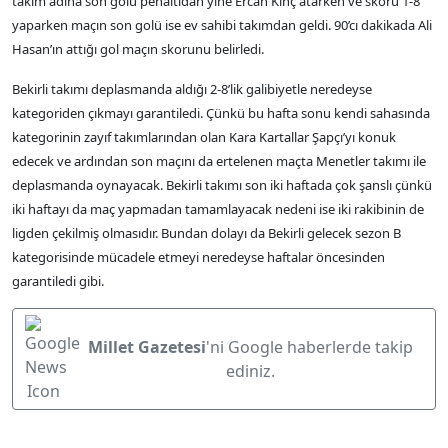
takım adına son golü penaltıdan yine Ercan Kınç atarken ve skoru 1-8
yaparken maçın son golü ise ev sahibi takımdan geldi. 90’cı dakikada Ali
Hasan’ın attığı gol maçın skorunu belirledi.
Bekirli takımı deplasmanda aldığı 2-8’lik galibiyetle neredeyse
kategoriden çıkmayı garantiledi. Çünkü bu hafta sonu kendi sahasında
kategorinin zayıf takımlarından olan Kara Kartallar Şapçı’yı konuk
edecek ve ardından son maçını da ertelenen maçta Menetler takımı ile
deplasmanda oynayacak. Bekirli takımı son iki haftada çok şanslı çünkü
iki haftayı da maç yapmadan tamamlayacak nedeni ise iki rakibinin de
ligden çekilmiş olmasıdır. Bundan dolayı da Bekirli gelecek sezon B
kategorisinde mücadele etmeyi neredeyse haftalar öncesinden
garantiledi gibi.
Millet Gazetesi
'ni Google haberlerde takip
ediniz.