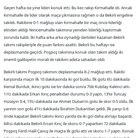
Geçen hafta ise yine lideri konuk etti. Bu kez rakip Kırmahalle idi. Ancak
Kırmahalle de lider olarak maça çıkmasına rağmen o da Bekirli engeline
takıldı. Rakibine 0-1 mağlup olan Kırmahalle bir maç önce liderliği
elinden aldığı Yenicemahalle takımına yeniden liderliği kaptırmak
zorunda kaldı. İki hafta arka arka oynadığı derbileri kazanan Bekirli
takımı rakipleriyle de puan farkını azalttı. Bekirli bu haftayı ise
deplasmanda geçirdi. Poşpoş takımına konuk olan takım aldığı iki
önemli galibiyetin morali ile rakibini adeta sahadan sildi.
Bekirli takımı Poşpoş takımını deplasmanda 8-2 mağlup etti. Rakibi
karşısında maçın ilk 10 dakikasında iki gol buldu. İlk golü 6’cı dakikada
Kemal Burduk, ikinci golü ise bir dakika sonra 7’de Kubilay Kalenci attı.
11’ci dakikada Erkan Kınç penaltıdan durumu 0-3 yaptı. 13’te Tuncay
Hüseyin 0-4, 15’ci dakikada ise Ahmet Duban’ın golü ile skor 0-5 oldu. İlk
yarının son golü 41’ci dakikada İbrahim Duban’dan geldi. İlk yarıyı 0-6
önde kapatan Bekirli takımı ikinci yarıda da iki gol daha atmayı başardı.
64’cü dakikada Bekirli Ercan Kınç ile skoru 0-7 yaparken 72 dakikada
Poşpoş Ferdi Halil Çavuş ile maçta ilk golü attı ve skoru 1-7 yaptı. Konuk