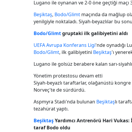
Lugano ile oynanan ve 2-0 öne geçtiği maçı 3-
Beşiktaş
,
Bodo/Glimt
maçında da mağlup olara
yenilgiyle noktaladı. Siyah-beyazlılar bu son
Bodo/Glimt
gruptaki ilk galibiyetini aldı
UEFA
Avrupa Konferans Ligi
'nde oynadığı L
Bodo/Glimt
, ilk galibiyetini
Beşiktaş
'ı yenerek
Lugano ile golsüz berabere kalan sarı-siyahl
Yönetim protestosu devam etti
Siyah-beyazlı taraftarlar, olağanüstü kongre
Norveç'te de sürdürdü.
Aspmyra Stadı'nda bulunan
Beşiktaş
lı taraf
tezahürat yaptı.
Beşiktaş
Yardımcı Antrenörü Hari Vukas: İk
taraf Bodo oldu