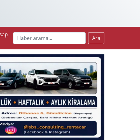
sap
Ara