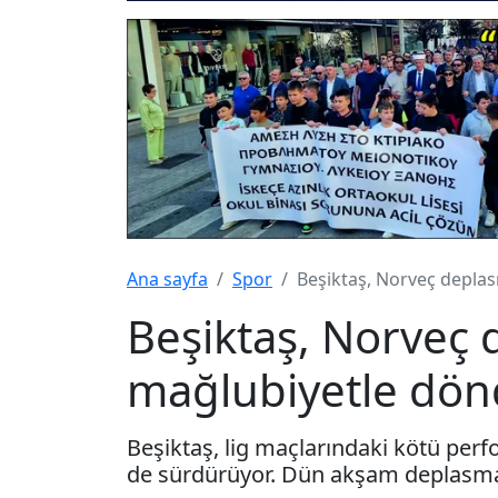
Ana sayfa
Spor
Beşiktaş, Norveç depl
Beşiktaş, Norveç
mağlubiyetle dö
Beşiktaş, lig maçlarındaki kötü per
de sürdürüyor. Dün akşam deplasman