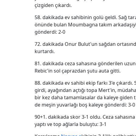
çizgiden çıkardı.
58. dakikada ev sahibinin golü geldi. Sağ tara
önünde bulan Moumbagna takım arkadaşıyla 
gönderdi: 2-0
72. dakikada Onur Bulut'un sağdan ortasın
kurtardı.
81. dakikada ceza sahasına gönderilen uzun
Rebic'in sol çaprazdan şutu auta gitti.
88. dakikada ev sahibi ekip farkı 3'e çıkardı
girdi, ayağından açtığı topa Mert'in, müdaha
bir kez daha tamamlasalar da kaleye giden t
de meşin yuvarlağı boş kaleye gönderdi: 3-0
90+1. dakikada skor 3-1 oldu. Ceza sahasına
yaptı ve top ağlarla buluştu: 3-1