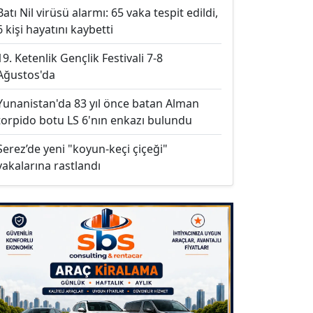
Batı Nil virüsü alarmı: 65 vaka tespit edildi,
6 kişi hayatını kaybetti
19. Ketenlik Gençlik Festivali 7-8
Ağustos'da
Yunanistan'da 83 yıl önce batan Alman
torpido botu LS 6'nın enkazı bulundu
Serez’de yeni "koyun-keçi çiçeği"
vakalarına rastlandı