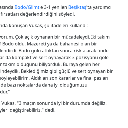
tasında
Bodo/Glimt
'e 3-1 yenilen
Beşiktaş
'ta yardımcı
fırsatları değerlendirdiğini söyledi.
da konuşan Vukas, şu ifadeleri kullandı:
uyorum. Çok açık oynanan bir mücadeleydi. İki takım
af Bodo oldu. Mazereti ya da bahanesi olan bir
lendirdi. Bodo golü attıktan sonra risk alarak önde
nlar da kompakt ve sert oynayarak 3 pozisyonu gole
bir takım olduğunu biliyorduk. Buraya gelen her
cindeydik. Beklediğimiz gibi güçlü ve sert oynayan bir
öyleyebilirim. Aldıkları son kararlar ve final pasları
m de bazı noktalarda daha iyi olduğumuzu
dür."
 Vukas, "3 maçın sonunda iyi bir durumda değiliz.
ri değiştirebiliriz." dedi.