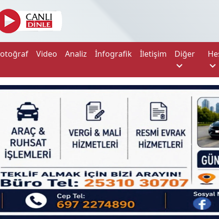
Fotoğraf
Video
Analiz
İnfografik
İletişim
Diğer
He