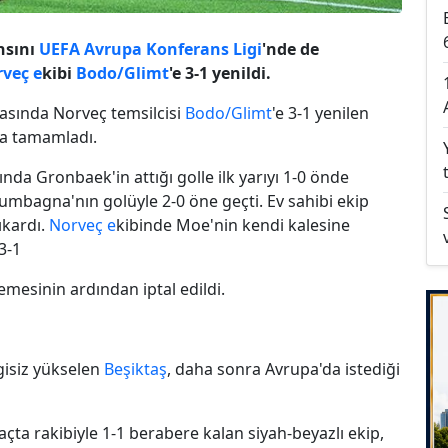
nsını
UEFA
Avrupa Konferans Ligi
'nde de
veç e
kibi
Bodo/Glimt
'e 3-1 yenildi.
asında Norveç temsilcisi
Bodo/Glimt
'e 3-1 yenilen
la tamamladı.
a Gronbaek'in attığı golle ilk yarıyı 1-0 önde
mbagna'nın golüyle 2-0 öne geçti. Ev sahibi ekip
çıkardı.
Norveç e
kibinde Moe'nin kendi kalesine
3-1
lemesinin ardından iptal edildi.
gisiz yükselen
Beşiktaş
, daha sonra Avrupa'da istediği
ta rakibiyle 1-1 berabere kalan siyah-beyazlı ekip,