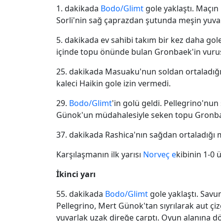
1. dakikada
Bodo/Glimt
gole yaklaştı. Maçın
Sorli'nin sağ çaprazdan şutunda meşin yuvarl
5. dakikada ev sahibi takım bir kez daha gole
içinde topu önünde bulan Gronbaek'in vuruş
25. dakikada Masuaku'nun soldan ortaladığı
kaleci Haikin gole izin vermedi.
29.
Bodo/Glimt
'in golü geldi. Pellegrino'nun
Günok'un müdahalesiyle seken topu Gronba
37. dakikada Rashica'nın sağdan ortaladığı 
Karşılaşmanın ilk yarısı
Norveç e
kibinin 1-0 
İkinci yarı
55. dakikada
Bodo/Glimt
gole yaklaştı. Savu
Pellegrino, Mert Günok'tan sıyrılarak aut ç
yuvarlak uzak direğe çarptı. Oyun alanına