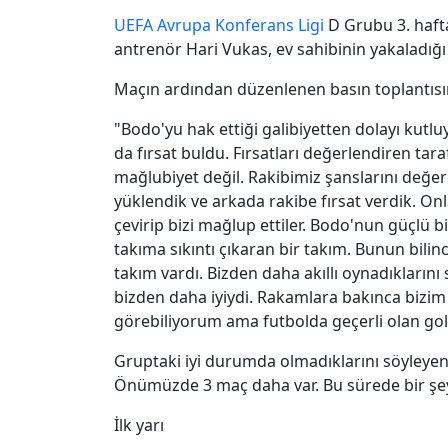
UEFA
Avrupa Konferans Ligi
D Grubu 3. haf
antrenör Hari Vukas, ev sahibinin yakaladığı 
Maçın ardından düzenlenen basın toplantısın
"Bodo'yu hak ettiği galibiyetten dolayı kutl
da fırsat buldu. Fırsatları değerlendiren tar
mağlubiyet değil. Rakibimiz şanslarını değer
yüklendik ve arkada rakibe fırsat verdik. O
çevirip bizi mağlup ettiler. Bodo'nun güçlü 
takıma sıkıntı çıkaran bir takım. Bunun bilin
takım vardı. Bizden daha akıllı oynadıklarını s
bizden daha iyiydi. Rakamlara bakınca bizi
görebiliyorum ama futbolda geçerli olan gol
Gruptaki iyi durumda olmadıklarını söyleyen
Önümüzde 3 maç daha var. Bu sürede bir şeyle
İlk yarı