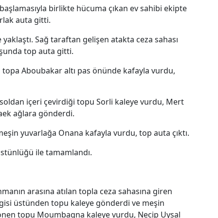
 başlamasıyla birlikte hücuma çıkan ev sahibi ekipte
ak auta gitti.
 yaklaştı. Sağ taraftan gelişen atakta ceza sahası
unda top auta gitti.
 topa Aboubakar altı pas önünde kafayla vurdu,
 soldan içeri çevirdiği topu Sorli kaleye vurdu, Mert
ek ağlara gönderdi.
meşin yuvarlağa Onana kafayla vurdu, top auta çıktı.
üstünlüğü ile tamamlandı.
nmanın arasına atılan topla ceza sahasına giren
izgisi üstünden topu kaleye gönderdi ve meşin
 dönen topu Moumbagna kaleye vurdu, Necip Uysal