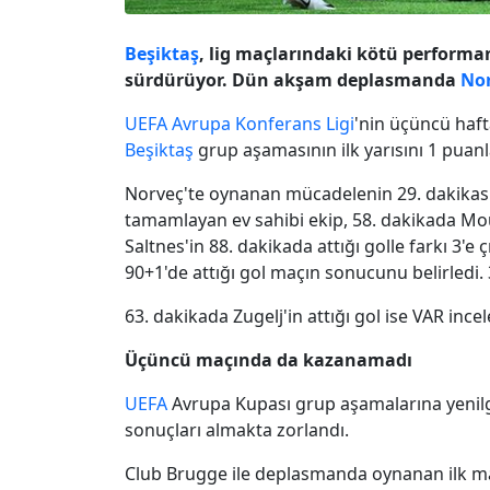
Beşiktaş
, lig maçlarındaki kötü performa
sürdürüyor. Dün akşam deplasmanda
Nor
UEFA
Avrupa Konferans Ligi
'nin üçüncü haft
Beşiktaş
grup aşamasının ilk yarısını 1 puan
Norveç'te oynanan mücadelenin 29. dakikasınd
tamamlayan ev sahibi ekip, 58. dakikada Mou
Saltnes'in 88. dakikada attığı golle farkı 3'e 
90+1'de attığı gol maçın sonucunu belirledi. 
63. dakikada Zugelj'in attığı gol ise VAR ince
Üçüncü maçında da kazanamadı
UEFA
Avrupa Kupası grup aşamalarına yenil
sonuçları almakta zorlandı.
Club Brugge ile deplasmanda oynanan ilk maç