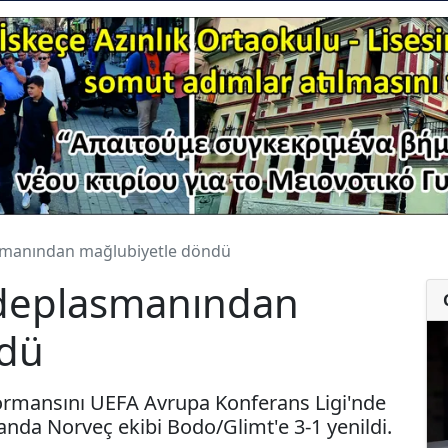
asmanından mağlubiyetle döndü
 deplasmanından
ndü
formansını UEFA Avrupa Konferans Ligi'nde
da Norveç ekibi Bodo/Glimt'e 3-1 yenildi.