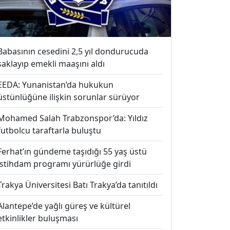
Babasının cesedini 2,5 yıl dondurucuda
saklayıp emekli maaşını aldı
EEDA: Yunanistan’da hukukun
üstünlüğüne ilişkin sorunlar sürüyor
Mohamed Salah Trabzonspor’da: Yıldız
futbolcu taraftarla buluştu
Ferhat’ın gündeme taşıdığı 55 yaş üstü
istihdam programı yürürlüğe girdi
Trakya Üniversitesi Batı Trakya’da tanıtıldı
Alantepe’de yağlı güreş ve kültürel
etkinlikler buluşması