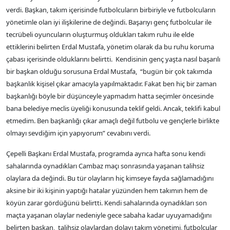
verdi. Başkan, takım içerisinde futbolcuların birbiriyle ve futbolcuların
yönetimle olan iyi ilişkilerine de değindi. Başarıyı genç futbolcular ile
tecrübeli oyuncuların oluşturmuş oldukları takım ruhu ile elde
ettiklerini belirten Erdal Mustafa, yönetim olarak da bu ruhu koruma
çabası içerisinde olduklarını belirtti. Kendisinin genç yaşta nasıl başarılı
bir başkan olduğu sorusuna Erdal Mustafa, “bugün bir çok takımda
başkanlık kişisel çıkar amacıyla yapılmaktadır. Fakat ben hiç bir zaman
başkanlığı böyle bir düşünceyle yapmadım hatta seçimler öncesinde
bana belediye meclis üyeliği konusunda teklif geldi. Ancak, teklifi kabul
etmedim. Ben başkanlığı çıkar amaçlı değil futbolu ve gençlerle birlikte
olmayı sevdiğim için yapıyorum” cevabını verdi.
Çepelli Başkanı Erdal Mustafa, programda ayrıca hafta sonu kendi
sahalarında oynadıkları Cambaz maçı sonrasında yaşanan talihsiz
olaylara da değindi. Bu tür olayların hiç kimseye fayda sağlamadığını
aksine bir iki kişinin yaptığı hatalar yüzünden hem takımın hem de
köyün zarar gördüğünü belirtti. Kendi sahalarında oynadıkları son
maçta yaşanan olaylar nedeniyle gece sabaha kadar uyuyamadığını
belirten başkan, talihsiz olaylardan dolayı takım yönetimi, futbolcular