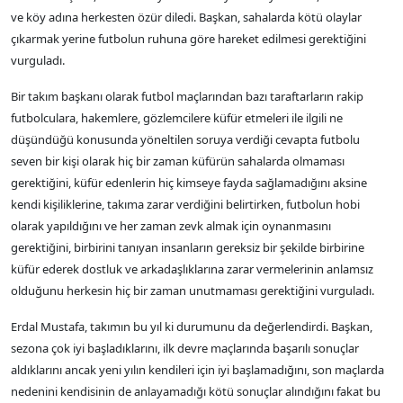
ve köy adına herkesten özür diledi. Başkan, sahalarda kötü olaylar
çıkarmak yerine futbolun ruhuna göre hareket edilmesi gerektiğini
vurguladı.
Bir takım başkanı olarak futbol maçlarından bazı taraftarların rakip
futbolculara, hakemlere, gözlemcilere küfür etmeleri ile ilgili ne
düşündüğü konusunda yöneltilen soruya verdiği cevapta futbolu
seven bir kişi olarak hiç bir zaman küfürün sahalarda olmaması
gerektiğini, küfür edenlerin hiç kimseye fayda sağlamadığını aksine
kendi kişiliklerine, takıma zarar verdiğini belirtirken, futbolun hobi
olarak yapıldığını ve her zaman zevk almak için oynanmasını
gerektiğini, birbirini tanıyan insanların gereksiz bir şekilde birbirine
küfür ederek dostluk ve arkadaşlıklarına zarar vermelerinin anlamsız
olduğunu herkesin hiç bir zaman unutmaması gerektiğini vurguladı.
Erdal Mustafa, takımın bu yıl ki durumunu da değerlendirdi. Başkan,
sezona çok iyi başladıklarını, ilk devre maçlarında başarılı sonuçlar
aldıklarını ancak yeni yılın kendileri için iyi başlamadığını, son maçlarda
nedenini kendisinin de anlayamadığı kötü sonuçlar alındığını fakat bu