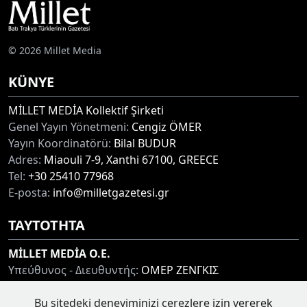
© 2026 Millet Media
KÜNYE
MİLLET MEDİA Kollektif Şirketi
Genel Yayın Yönetmeni:
Cengiz ÖMER
Yayın Koordinatörü:
Bilal BUDUR
Adres:
Miaouli 7-9, Xanthi 67100, GREECE
Tel:
+30 25410 77968
E-posta:
info@milletgazetesi.gr
ΤΑΥΤΟΤΗΤΑ
MİLLET MEDİA O.E.
Υπεύθυνος - Διευθυντής:
ΟΜΕΡ ΖΕΝΓΚΙΣ
Συντονιστής:
ΜΠΟΥΝΤΟΥΡ ΜΠΙΛΑΛ
Διεύθυνση:
ΜΙΑΟΥΛΗ 7-9, ΞΑΝΘΗ 67100
Bu sitedeki deneyiminizi çerezlere izin vererek