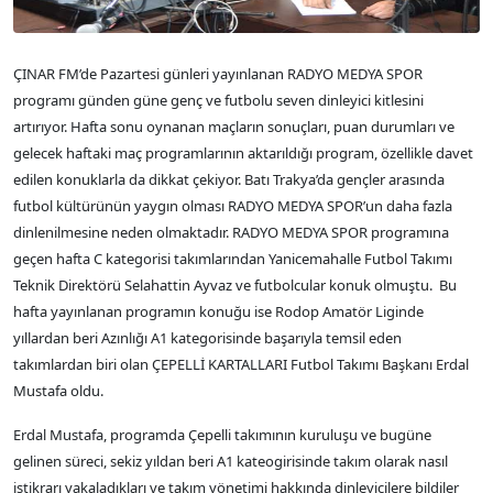
ÇINAR FM’de Pazartesi günleri yayınlanan RADYO MEDYA SPOR
programı günden güne genç ve futbolu seven dinleyici kitlesini
artırıyor. Hafta sonu oynanan maçların sonuçları, puan durumları ve
gelecek haftaki maç programlarının aktarıldığı program, özellikle davet
edilen konuklarla da dikkat çekiyor. Batı Trakya’da gençler arasında
futbol kültürünün yaygın olması RADYO MEDYA SPOR’un daha fazla
dinlenilmesine neden olmaktadır. RADYO MEDYA SPOR programına
geçen hafta C kategorisi takımlarından Yanicemahalle Futbol Takımı
Teknik Direktörü Selahattin Ayvaz ve futbolcular konuk olmuştu. Bu
hafta yayınlanan programın konuğu ise Rodop Amatör Liginde
yıllardan beri Azınlığı A1 kategorisinde başarıyla temsil eden
takımlardan biri olan ÇEPELLİ KARTALLARI Futbol Takımı Başkanı Erdal
Mustafa oldu.
Erdal Mustafa, programda Çepelli takımının kuruluşu ve bugüne
gelinen süreci, sekiz yıldan beri A1 kateogirisinde takım olarak nasıl
istikrarı yakaladıkları ve takım yönetimi hakkında dinleyicilere bildiler