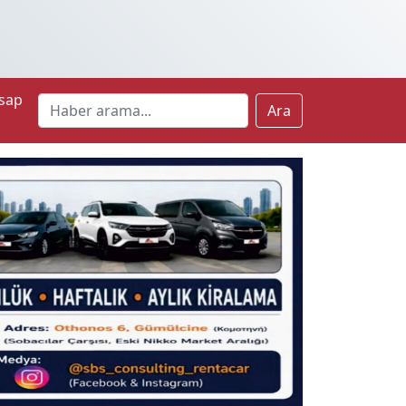
sap
Ara