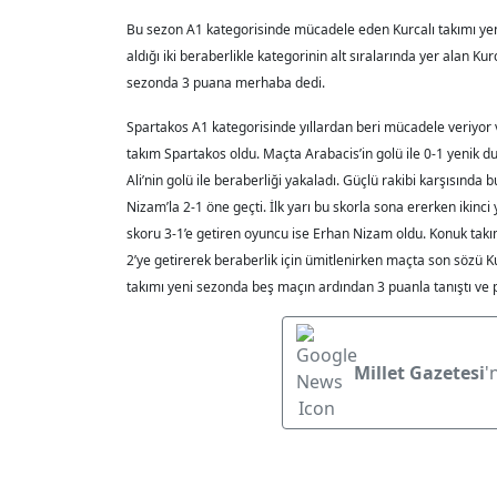
Bu sezon A1 kategorisinde mücadele eden Kurcalı takımı ye
aldığı iki beraberlikle kategorinin alt sıralarında yer alan K
sezonda 3 puana merhaba dedi.
Spartakos A1 kategorisinde yıllardan beri mücadele veriyor v
takım Spartakos oldu. Maçta Arabacis’in golü ile 0-1 yenik 
Ali’nin golü ile beraberliği yakaladı. Güçlü rakibi karşısınd
Nizam’la 2-1 öne geçti. İlk yarı bu skorla sona ererken ikinci y
skoru 3-1’e getiren oyuncu ise Erhan Nizam oldu. Konuk takım
2’ye getirerek beraberlik için ümitlenirken maçta son sözü K
takımı yeni sezonda beş maçın ardından 3 puanla tanıştı ve pu
Millet Gazetesi
'