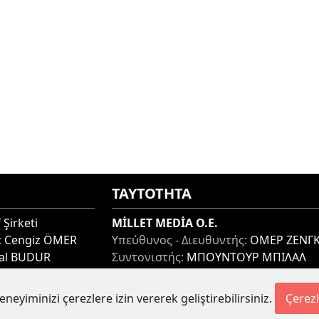
ΤΑΥΤΟΤΗΤΑ
 Şirketi
MİLLET MEDİA O.E.
:
Cengiz ÖMER
Υπεύθυνος - Διευθυντής:
ΟΜΕΡ ΖΕΝΓΚ
lal BUDUR
Συντονιστής:
ΜΠΟΥΝΤΟΥΡ ΜΠΙΛΑΛ
thi 67100, GREECE
Διεύθυνση:
ΜΙΑΟΥΛΗ 7-9, ΞΑΝΘΗ 671
Τηλ:
+30 25410 77968
eneyiminizi çerezlere izin vererek geliştirebilirsiniz.
Çerezl
etesi.gr
Ηλ. Διεύθυνση:
info@milletgazetesi.gr