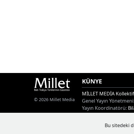
KÜNYE
MİLLET MEDİA Kollektif
© 2026 Millet Media
Genel Yayın Yönetmeni
Yayın Koordinatörü:
Bi
Adres:
Miaouli 7-9, Xan
Tel:
+30 25410 77968
Bu sitedeki d
E-posta:
info@milletgaz