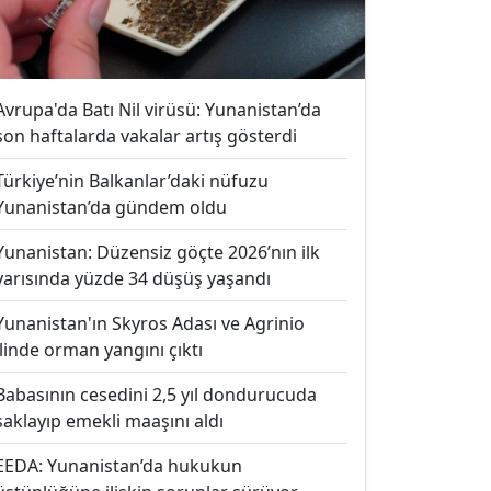
Avrupa'da Batı Nil virüsü: Yunanistan’da
son haftalarda vakalar artış gösterdi
Türkiye’nin Balkanlar’daki nüfuzu
Yunanistan’da gündem oldu
Yunanistan: Düzensiz göçte 2026’nın ilk
yarısında yüzde 34 düşüş yaşandı
Yunanistan'ın Skyros Adası ve Agrinio
ilinde orman yangını çıktı
Babasının cesedini 2,5 yıl dondurucuda
saklayıp emekli maaşını aldı
EEDA: Yunanistan’da hukukun