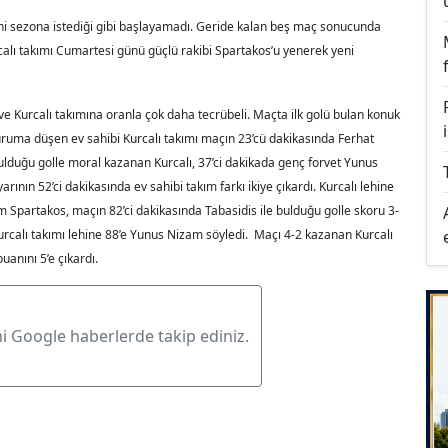
ni sezona istediği gibi başlayamadı. Geride kalan beş maç sonucunda
urcalı takımı Cumartesi günü güçlü rakibi Spartakos’u yenerek yeni
e Kurcalı takımına oranla çok daha tecrübeli. Maçta ilk golü bulan konuk
duruma düşen ev sahibi Kurcalı takımı maçın 23’cü dakikasında Ferhat
a bulduğu golle moral kazanan Kurcalı, 37’ci dakikada genç forvet Yunus
arının 52’ci dakikasında ev sahibi takım farkı ikiye çıkardı. Kurcalı lehine
 Spartakos, maçın 82’ci dakikasında Tabasidis ile bulduğu golle skoru 3-
urcalı takımı lehine 88’e Yunus Nizam söyledi. Maçı 4-2 kazanan Kurcalı
anını 5’e çıkardı.
ni Google haberlerde takip ediniz.