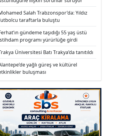
üstünlüğüne ilişkin sorunlar sürüyor
Mohamed Salah Trabzonspor’da: Yıldız
futbolcu taraftarla buluştu
Ferhat’ın gündeme taşıdığı 55 yaş üstü
istihdam programı yürürlüğe girdi
Trakya Üniversitesi Batı Trakya’da tanıtıldı
Alantepe’de yağlı güreş ve kültürel
etkinlikler buluşması