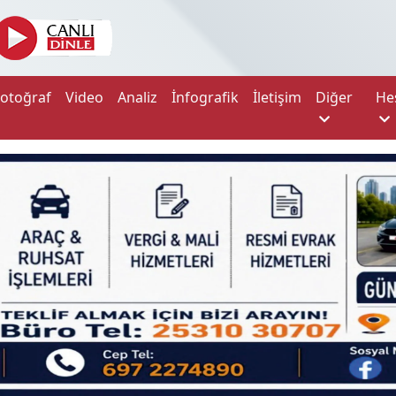
Fotoğraf
Video
Analiz
İnfografik
İletişim
Diğer
He