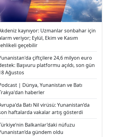
Akdeniz kaynıyor: Uzmanlar sonbahar için
alarm veriyor; Eylül, Ekim ve Kasım
tehlikeli geçebilir
Yunanistan'da çiftçilere 24,6 milyon euro
destek: Başvuru platformu açıldı, son gün
18 Ağustos
Podcast | Dünya, Yunanistan ve Batı
Trakya'dan haberler
Avrupa'da Batı Nil virüsü: Yunanistan’da
son haftalarda vakalar artış gösterdi
Türkiye’nin Balkanlar’daki nüfuzu
Yunanistan’da gündem oldu