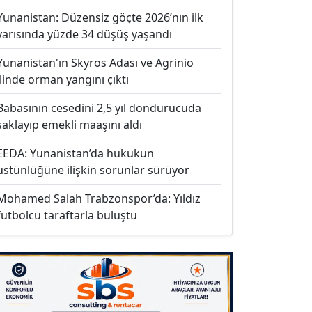
Yunanistan: Düzensiz göçte 2026’nın ilk
yarısında yüzde 34 düşüş yaşandı
Yunanistan'ın Skyros Adası ve Agrinio
ilinde orman yangını çıktı
Babasının cesedini 2,5 yıl dondurucuda
saklayıp emekli maaşını aldı
EEDA: Yunanistan’da hukukun
üstünlüğüne ilişkin sorunlar sürüyor
Mohamed Salah Trabzonspor’da: Yıldız
futbolcu taraftarla buluştu