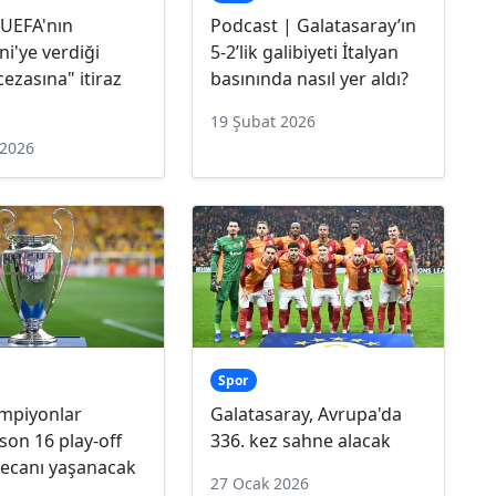
 UEFA'nın
Podcast | Galatasaray’ın
ni'ye verdiği
5-2’lik galibiyeti İtalyan
 cezasına" itiraz
basınında nasıl yer aldı?
19 Şubat 2026
 2026
Spor
mpiyonlar
Galatasaray, Avrupa'da
 son 16 play-off
336. kez sahne alacak
yecanı yaşanacak
27 Ocak 2026