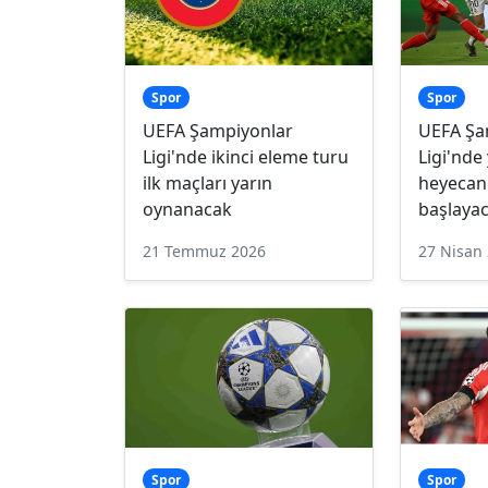
Spor
Spor
UEFA Şampiyonlar
UEFA Şa
Ligi'nde ikinci eleme turu
Ligi'nde 
ilk maçları yarın
heyecanı
oynanacak
başlaya
21 Temmuz 2026
27 Nisan
Spor
Spor