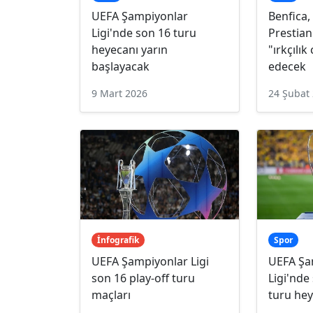
UEFA Şampiyonlar
Benfica,
Ligi'nde son 16 turu
Prestian
heyecanı yarın
"ırkçılık
başlayacak
edecek
9 Mart 2026
24 Şubat
İnfografik
Spor
UEFA Şampiyonlar Ligi
UEFA Şa
son 16 play-off turu
Ligi'nde
maçları
turu he