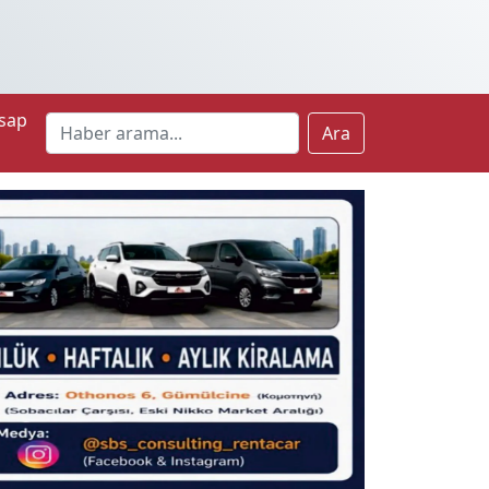
sap
Ara