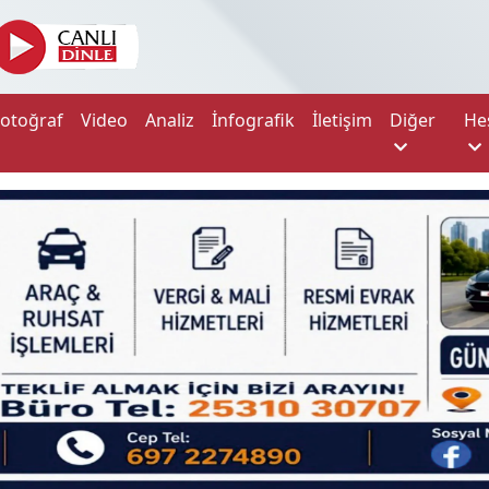
Fotoğraf
Video
Analiz
İnfografik
İletişim
Diğer
He