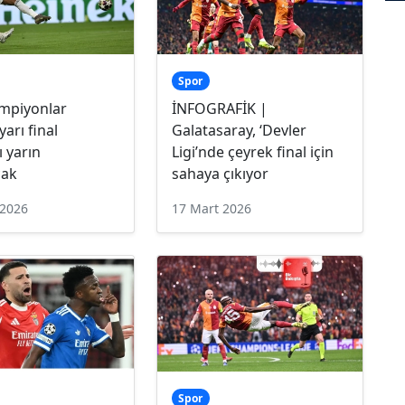
Spor
mpiyonlar
İNFOGRAFİK |
yarı final
Galatasaray, ‘Devler
 yarın
Ligi’nde çeyrek final için
cak
sahaya çıkıyor
 2026
17 Mart 2026
Spor