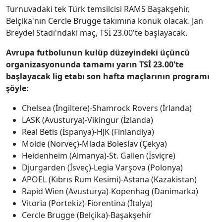
Turnuvadaki tek Türk temsilcisi RAMS Başakşehir,
Belçika'nın Cercle Brugge takımına konuk olacak. Jan
Breydel Stadı'ndaki maç, TSİ 23.00'te başlayacak.
Avrupa futbolunun kulüp düzeyindeki üçüncü
organizasyonunda tamamı yarın TSİ 23.00'te
başlayacak lig etabı son hafta maçlarının programı
şöyle:
Chelsea (İngiltere)-Shamrock Rovers (İrlanda)
LASK (Avusturya)-Vikingur (İzlanda)
Real Betis (İspanya)-HJK (Finlandiya)
Molde (Norveç)-Mlada Boleslav (Çekya)
Heidenheim (Almanya)-St. Gallen (İsviçre)
Djurgarden (İsveç)-Legia Varşova (Polonya)
APOEL (Kıbrıs Rum Kesimi)-Astana (Kazakistan)
Rapid Wien (Avusturya)-Kopenhag (Danimarka)
Vitoria (Portekiz)-Fiorentina (İtalya)
Cercle Brugge (Belçika)-Başakşehir