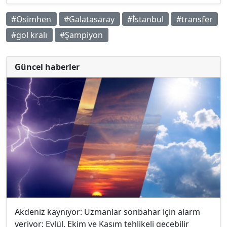
#Osimhen
#Galatasaray
#İstanbul
#transfer
#gol kralı
#Şampiyon
Güncel haberler
Akdeniz kaynıyor: Uzmanlar sonbahar için alarm
veriyor; Eylül, Ekim ve Kasım tehlikeli geçebilir