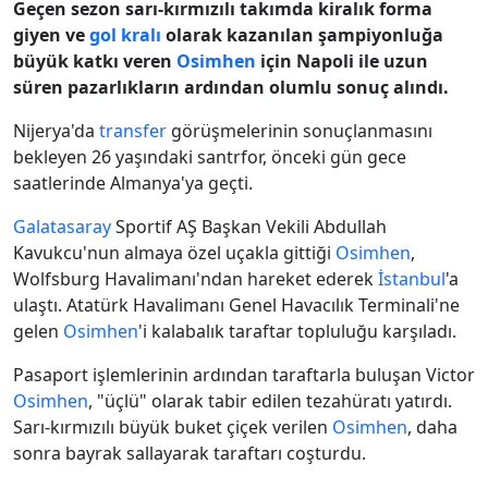
Geçen sezon sarı-kırmızılı takımda kiralık forma
giyen ve
gol kralı
olarak kazanılan şampiyonluğa
büyük katkı veren
Osimhen
için Napoli ile uzun
süren pazarlıkların ardından olumlu sonuç alındı.
Nijerya'da
transfer
görüşmelerinin sonuçlanmasını
bekleyen 26 yaşındaki santrfor, önceki gün gece
saatlerinde Almanya'ya geçti.
Galatasaray
Sportif AŞ Başkan Vekili Abdullah
Kavukcu'nun almaya özel uçakla gittiği
Osimhen
,
Wolfsburg Havalimanı'ndan hareket ederek
İstanbul
'a
ulaştı. Atatürk Havalimanı Genel Havacılık Terminali'ne
gelen
Osimhen
'i kalabalık taraftar topluluğu karşıladı.
Pasaport işlemlerinin ardından taraftarla buluşan Victor
Osimhen
, "üçlü" olarak tabir edilen tezahüratı yatırdı.
Sarı-kırmızılı büyük buket çiçek verilen
Osimhen
, daha
sonra bayrak sallayarak taraftarı coşturdu.