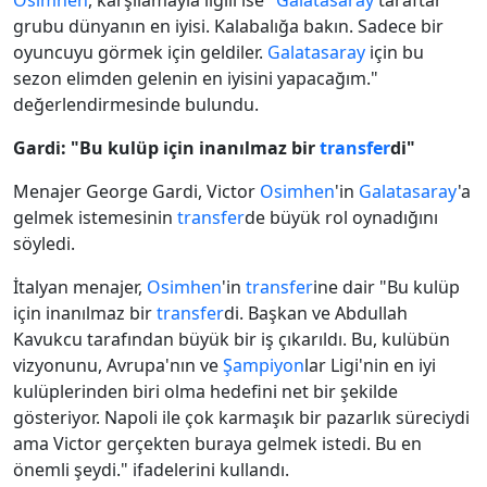
Osimhen
, karşılamayla ilgili ise "
Galatasaray
taraftar
grubu dünyanın en iyisi. Kalabalığa bakın. Sadece bir
oyuncuyu görmek için geldiler.
Galatasaray
için bu
sezon elimden gelenin en iyisini yapacağım."
değerlendirmesinde bulundu.
Gardi: "Bu kulüp için inanılmaz bir
transfer
di"
Menajer George Gardi, Victor
Osimhen
'in
Galatasaray
'a
gelmek istemesinin
transfer
de büyük rol oynadığını
söyledi.
İtalyan menajer,
Osimhen
'in
transfer
ine dair "Bu kulüp
için inanılmaz bir
transfer
di. Başkan ve Abdullah
Kavukcu tarafından büyük bir iş çıkarıldı. Bu, kulübün
vizyonunu, Avrupa'nın ve
Şampiyon
lar Ligi'nin en iyi
kulüplerinden biri olma hedefini net bir şekilde
gösteriyor. Napoli ile çok karmaşık bir pazarlık süreciydi
ama Victor gerçekten buraya gelmek istedi. Bu en
önemli şeydi." ifadelerini kullandı.