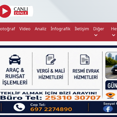
Fotoğraf
Video
Analiz
İnfografik
İletişim
Diğer
He