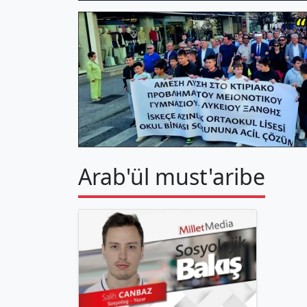
Arab'ül must'aribe