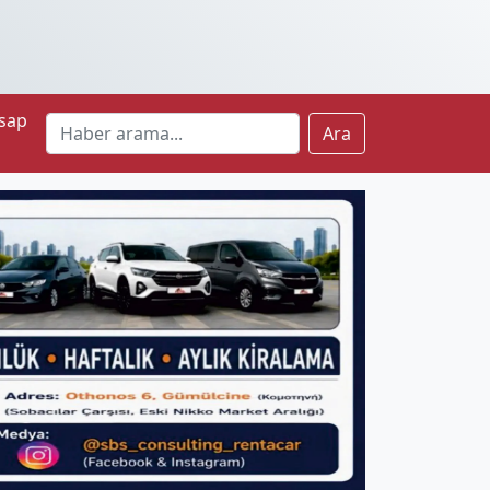
sap
Ara