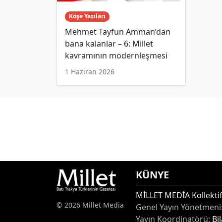
Köşe Yazıları
Mehmet Tayfun Amman’dan
bana kalanlar – 6: Millet
kavramının modernleşmesi
1 Haziran 2026
KÜNYE
MİLLET MEDİA Kollektif
© 2026 Millet Media
Genel Yayın Yönetmeni
Yayın Koordinatörü:
Bi