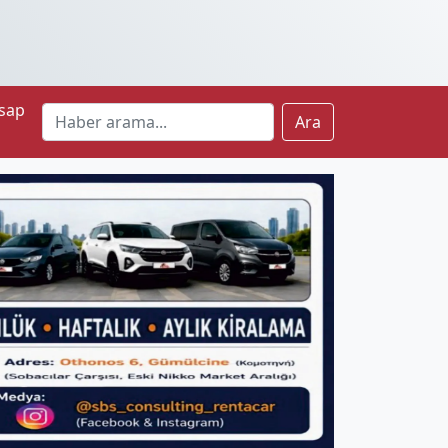
sap
Ara