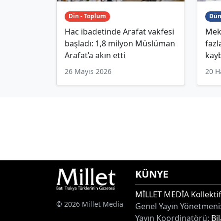
Din - Toplum
Dün
Hac ibadetinde Arafat vakfesi
Mekk
başladı: 1,8 milyon Müslüman
fazl
Arafat’a akın etti
kayb
26 Mayıs 2026
20 H
KÜNYE
MİLLET MEDİA Kollektif
© 2026 Millet Media
Genel Yayın Yönetmeni
Yayın Koordinatörü:
Bi