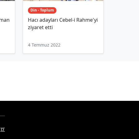
Din - Toplum
üman
Hacı adayları Cebel-i Rahme'yi
ziyaret etti
4 Temmuz 2022
ΙΣ