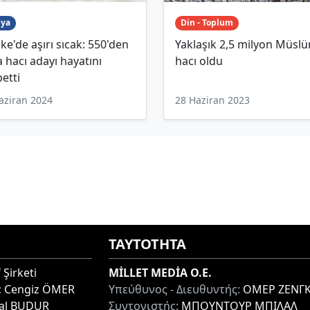
ya
Din - Toplum
e'de aşırı sıcak: 550'den
Yaklaşık 2,5 milyon Müsl
a hacı adayı hayatını
hacı oldu
etti
aziran 2024
28 Haziran 2023
ΤΑΥΤΟΤΗΤΑ
 Şirketi
MİLLET MEDİA O.E.
:
Cengiz ÖMER
Υπεύθυνος - Διευθυντής:
ΟΜΕΡ ΖΕΝΓΚ
lal BUDUR
Συντονιστής:
ΜΠΟΥΝΤΟΥΡ ΜΠΙΛΑΛ