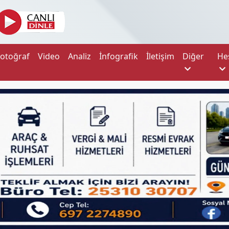
Fotoğraf
Video
Analiz
İnfografik
İletişim
Diğer
He