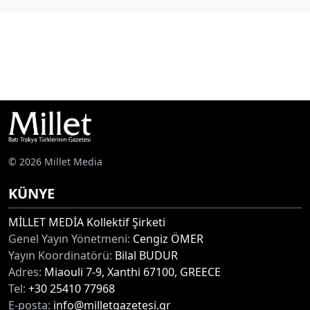
© 2026 Millet Media
KÜNYE
MİLLET MEDİA Kollektif Şirketi
Genel Yayın Yönetmeni:
Cengiz ÖMER
Yayın Koordinatörü:
Bilal BUDUR
Adres:
Miaouli 7-9, Xanthi 67100, GREECE
Tel:
+30 25410 77968
E-posta:
info@milletgazetesi.gr