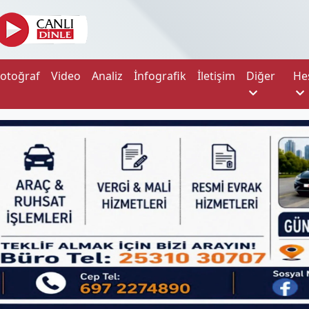
Fotoğraf
Video
Analiz
İnfografik
İletişim
Diğer
He