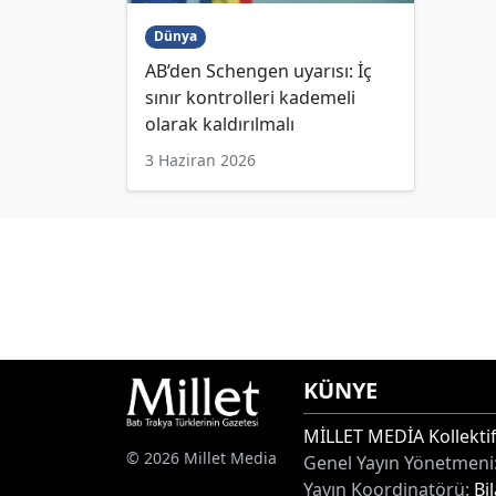
Dünya
AB’den Schengen uyarısı: İç
sınır kontrolleri kademeli
olarak kaldırılmalı
3 Haziran 2026
KÜNYE
MİLLET MEDİA Kollektif
© 2026 Millet Media
Genel Yayın Yönetmeni
Yayın Koordinatörü:
Bi