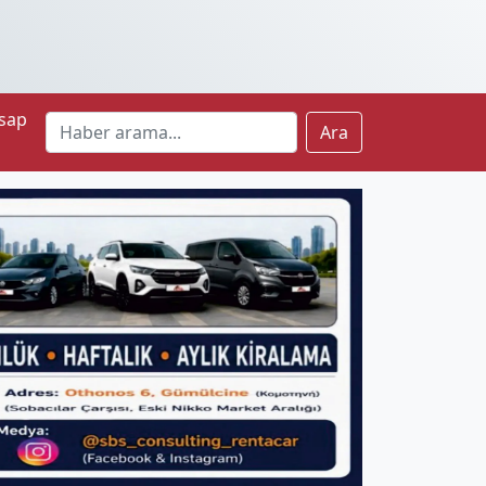
sap
Ara