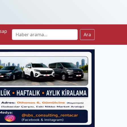
sap
Ara