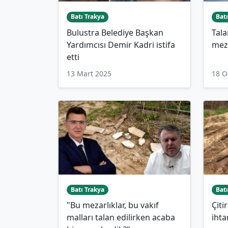
Batı Trakya
Batı
Bulustra Belediye Başkan
Tala
Yardımcısı Demir Kadri istifa
meza
etti
13 Mart 2025
18 O
Batı Trakya
Batı
"Bu mezarlıklar, bu vakıf
Çiti
malları talan edilirken acaba
iht