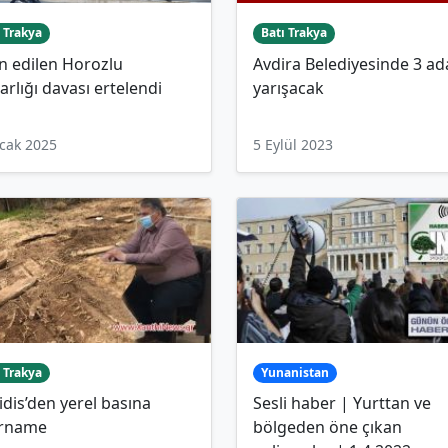
 Trakya
Batı Trakya
n edilen Horozlu
Avdira Belediyesinde 3 ad
rlığı davası ertelendi
yarışacak
cak 2025
5 Eylül 2023
 Trakya
Yunanistan
ridis’den yerel basına
Sesli haber | Yurttan ve
arname
bölgeden öne çıkan