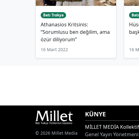
Batı Trakya
Batı
Athanasios Kritsinis:
Hüse
“Sorumlusu ben değilim, ama
baş
özür diliyorum”
16 Mart 2022
16 M
KÜNYE
MİLLET MEDİA Kollektif
© 2026 Millet Media
Genel Yayın Yönetmeni