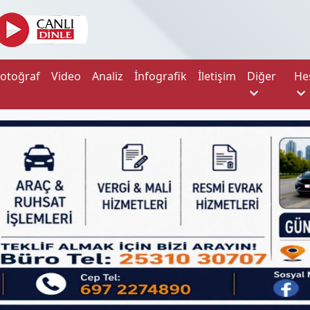
Fotoğraf
Video
Analiz
İnfografik
İletişim
Diğer
He