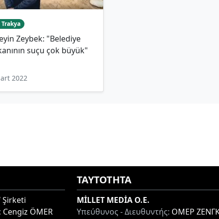
 Trakya
yin Zeybek: "Belediye
kanının suçu çok büyük"
art 2022
ΤΑΥΤΟΤΗΤΑ
 Şirketi
MİLLET MEDİA O.E.
:
Cengiz ÖMER
Υπεύθυνος - Διευθυντής:
ΟΜΕΡ ΖΕΝΓΚ