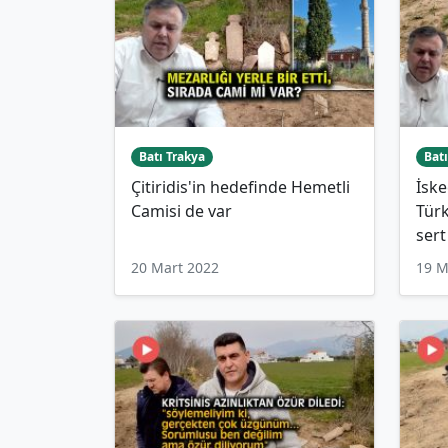
Batı Trakya
Batı
Çitiridis'in hedefinde Hemetli
İsk
Camisi de var
Türk
sert
20 Mart 2022
19 M