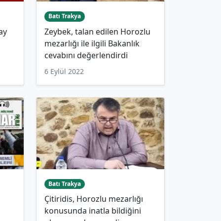
Batı Trakya
ay
Zeybek, talan edilen Horozlu
mezarlığı ile ilgili Bakanlık
cevabını değerlendirdi
6 Eylül 2022
Batı Trakya
Çitiridis, Horozlu mezarlığı
konusunda inatla bildiğini