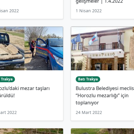
gelişmeler | 1.4.2022
isan 2022
1 Nisan 2022
 Trakya
Batı Trakya
zlu’daki mezar taşları
Bulustra Belediyesi meclis
ürüldü!
“Horozlu mezarlığı” için
toplanıyor
art 2022
24 Mart 2022