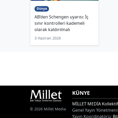
Dünya
AB’den Schengen uyarısı: İç
sınır kontrolleri kademeli
olarak kaldırılmalı
3 Haziran 2026
KÜNYE
MİLLET MEDİA Kollektif
© 2026 Millet Media
Genel Yayın Yönetmeni
Yayın Koordinatörü:
Bi