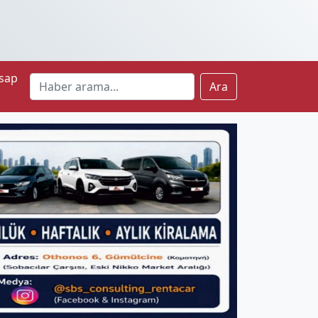
sap
Ara