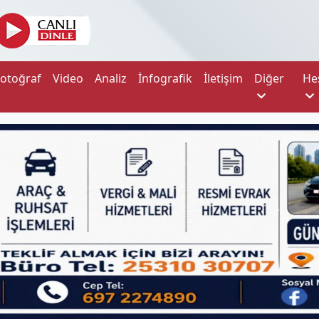
Fotoğraf
Video
Analiz
İnfografik
İletişim
Diğer
He