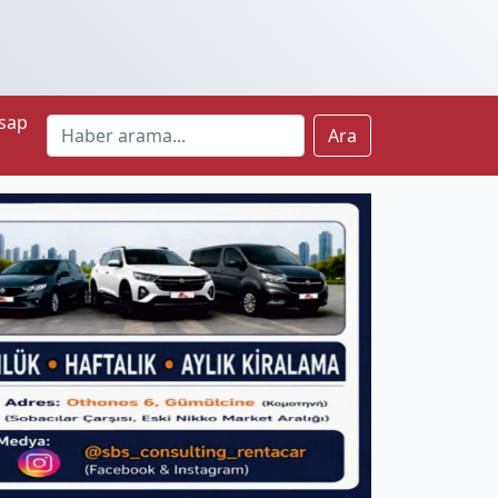
sap
Ara