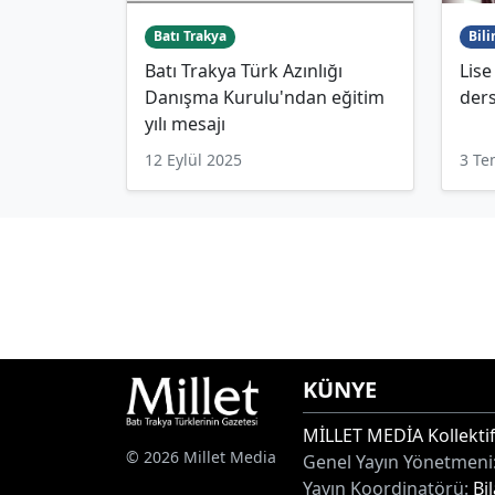
Batı Trakya
Bili
Batı Trakya Türk Azınlığı
Lis
Danışma Kurulu'ndan eğitim
ders
yılı mesajı
12 Eylül 2025
3 T
KÜNYE
MİLLET MEDİA Kollektif
© 2026 Millet Media
Genel Yayın Yönetmeni
Yayın Koordinatörü:
Bi