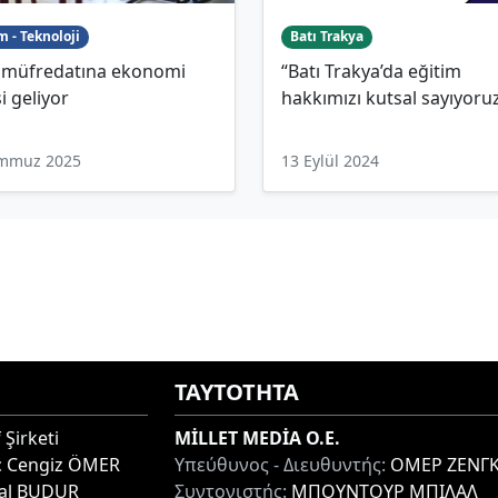
m - Teknoloji
Batı Trakya
e müfredatına ekonomi
“Batı Trakya’da eğitim
i geliyor
hakkımızı kutsal sayıyoru
emmuz 2025
13 Eylül 2024
ΤΑΥΤΟΤΗΤΑ
 Şirketi
MİLLET MEDİA O.E.
:
Cengiz ÖMER
Υπεύθυνος - Διευθυντής:
ΟΜΕΡ ΖΕΝΓΚ
lal BUDUR
Συντονιστής:
ΜΠΟΥΝΤΟΥΡ ΜΠΙΛΑΛ