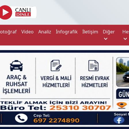
Fotoğraf
Video
Analiz
İnfografik
İletişim
Diğer
He