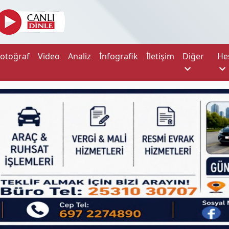
Fotoğraf
Video
Analiz
İnfografik
İletişim
Diğer
He