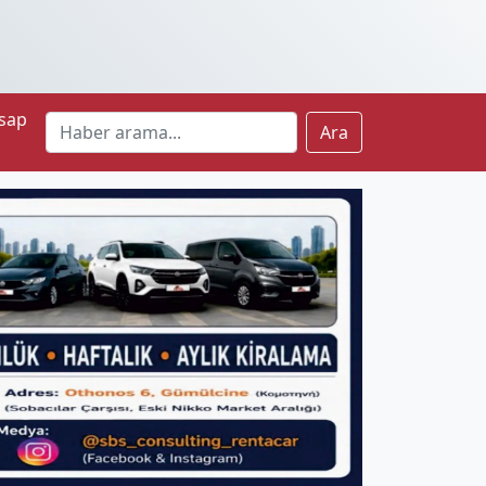
sap
Ara