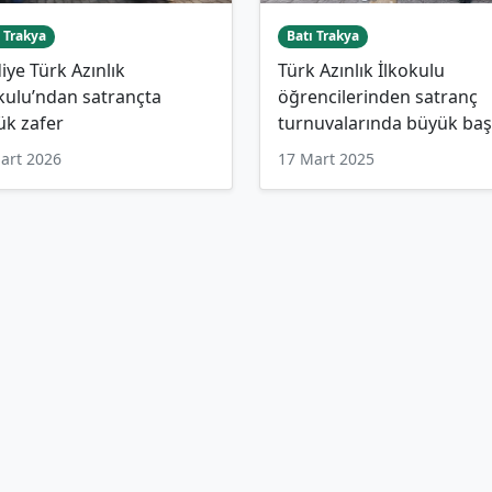
 Trakya
Batı Trakya
iye Türk Azınlık
Türk Azınlık İlkokulu
kulu’ndan satrançta
öğrencilerinden satranç
ük zafer
turnuvalarında büyük baş
art 2026
17 Mart 2025