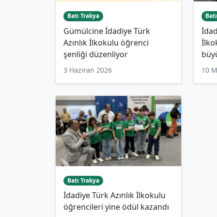
Batı Trakya
Batı
Gümülcine İdadiye Türk
İdad
Azınlık İlkokulu öğrenci
İlko
şenliği düzenliyor
büy
3 Haziran 2026
10 M
Batı Trakya
İdadiye Türk Azınlık İlkokulu
öğrencileri yine ödül kazandı