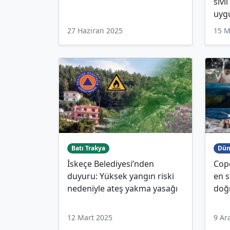
sivi
uyg
27 Haziran 2025
15 M
Batı Trakya
Dün
İskeçe Belediyesi’nden
Cope
duyuru: Yüksek yangın riski
en s
nedeniyle ateş yakma yasağı
doğ
12 Mart 2025
9 Ar