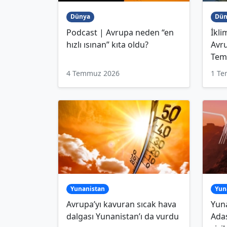
Dünya
Dün
Podcast | Avrupa neden “en
İkli
hızlı ısınan” kıta oldu?
Avru
Teme
4 Temmuz 2026
1 T
Yunanistan
Yun
Avrupa’yı kavuran sıcak hava
Yuna
dalgası Yunanistan’ı da vurdu
Adas