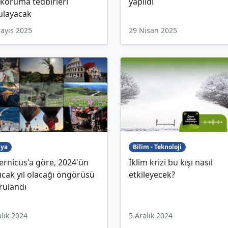
l koruma tedbirleri
yapıldı
ulayacak
ayıs 2025
29 Nisan 2025
ya
Bilim - Teknoloji
rnicus'a göre, 2024'ün
İklim krizi bu kışı nasıl
ıcak yıl olacağı öngörüsü
etkileyecek?
rulandı
alık 2024
5 Aralık 2024