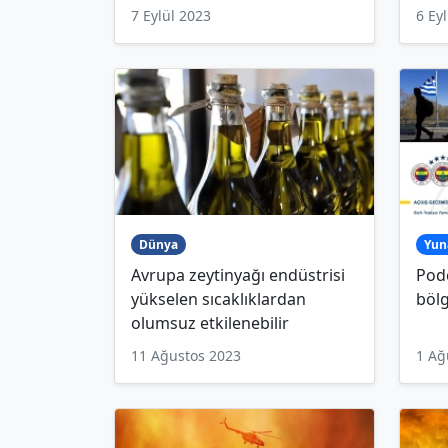
7 Eylül 2023
6 Ey
Dünya
Yun
Avrupa zeytinyağı endüstrisi
Podc
yükselen sıcaklıklardan
bölg
olumsuz etkilenebilir
11 Ağustos 2023
1 Ağ