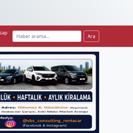
sap
Ara