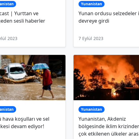
anistan
Yunanistan
ast | Yurttan ve
Yunan ordusu selzedeler i
eden sesli haberler
devreye girdi
ylül 2023
7 Eylül 2023
anistan
Yunanistan
 hava koşulları ve sel
Yunanistan, Akdeniz
ikesi devam ediyor!
bölgesinde iklim krizinde
çok etkilenen ülkeler ara