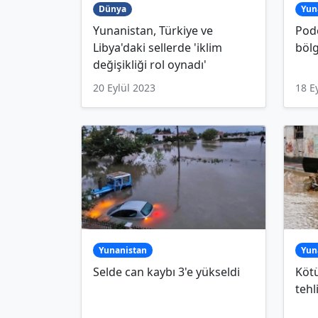
Dünya
Yun
Yunanistan, Türkiye ve
Podc
Libya'daki sellerde 'iklim
bölg
değişikliği rol oynadı'
20 Eylül 2023
18 E
Yunanistan
Yun
Selde can kaybı 3'e yükseldi
Kötü
tehl