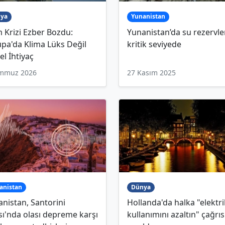
ya
Yunanistan
m Krizi Ezber Bozdu:
Yunanistan’da su rezervle
pa'da Klima Lüks Değil
kritik seviyede
l İhtiyaç
emmuz 2026
27 Kasım 2025
anistan
Dünya
nistan, Santorini
Hollanda'da halka "elektri
ı'nda olası depreme karşı
kullanımını azaltın" çağrıs