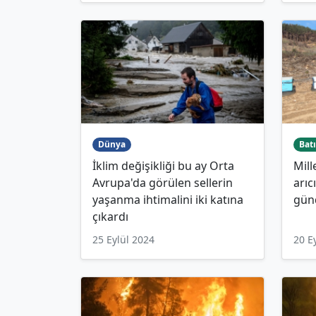
Dünya
Batı
İklim değişikliği bu ay Orta
Mill
Avrupa'da görülen sellerin
arıc
yaşanma ihtimalini iki katına
gün
çıkardı
25 Eylül 2024
20 E