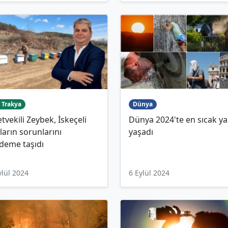
 Trakya
Dünya
etvekili Zeybek, İskeçeli
Dünya 2024'te en sıcak ya
ıların sorunlarını
yaşadı
deme taşıdı
ylül 2024
6 Eylül 2024