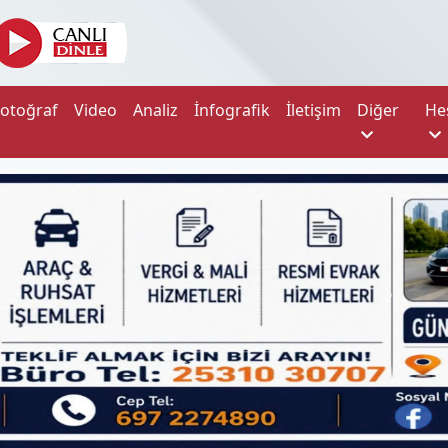
Fotoğraf
Video
Analiz
İnfografik
İletişim
Diğer
He