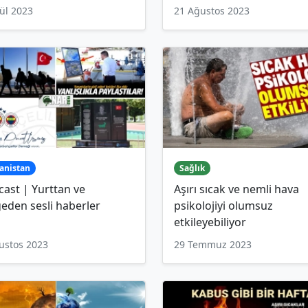
lül 2023
21 Ağustos 2023
anistan
Sağlık
ast | Yurttan ve
Aşırı sıcak ve nemli hava
eden sesli haberler
psikolojiyi olumsuz
etkileyebiliyor
ustos 2023
29 Temmuz 2023