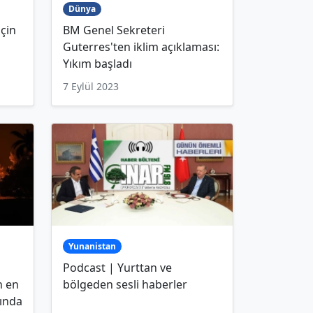
Dünya
çin
BM Genel Sekreteri
Guterres'ten iklim açıklaması:
Yıkım başladı
7 Eylül 2023
Yunanistan
Podcast | Yurttan ve
n en
bölgeden sesli haberler
sında