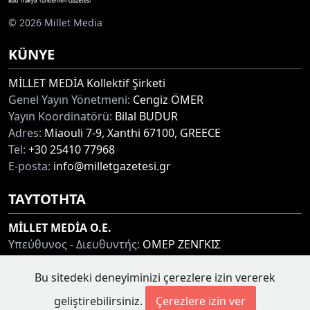
© 2026 Millet Media
KÜNYE
MİLLET MEDİA Kollektif Şirketi
Genel Yayın Yönetmeni:
Cengiz ÖMER
Yayın Koordinatörü:
Bilal BUDUR
Adres:
Miaouli 7-9, Xanthi 67100, GREECE
Tel:
+30 25410 77968
E-posta:
info@milletgazetesi.gr
ΤΑΥΤΟΤΗΤΑ
MİLLET MEDİA O.E.
Υπεύθυνος - Διευθυντής:
ΟΜΕΡ ΖΕΝΓΚΙΣ
Συντονιστής:
ΜΠΟΥΝΤΟΥΡ ΜΠΙΛΑΛ
Bu sitedeki deneyiminizi çerezlere izin vererek
Διεύθυνση:
ΜΙΑΟΥΛΗ 7-9, ΞΑΝΘΗ 67100
Τηλ:
+30 25410 77968
geliştirebilirsiniz.
Çerezlere izin ver