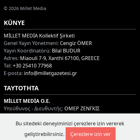
© 2026 Millet Media
KÜNYE
MİLLET MEDİA Kollektif Şirketi
Genel Yayın Yönetmeni:
Cengiz ÖMER
Yayın Koordinatörü:
Bilal BUDUR
Adres:
Miaouli 7-9, Xanthi 67100, GREECE
Tel:
+30 25410 77968
E-posta:
info@milletgazetesi.gr
ΤΑΥΤΟΤΗΤΑ
MİLLET MEDİA O.E.
Υπεύθυνος - Διευθυντής:
ΟΜΕΡ ΖΕΝΓΚΙΣ
Συντονιστής:
ΜΠΟΥΝΤΟΥΡ ΜΠΙΛΑΛ
Bu sitedeki deneyiminizi çerezlere izin vererek
Διεύθυνση:
ΜΙΑΟΥΛΗ 7-9, ΞΑΝΘΗ 67100
Τηλ:
+30 25410 77968
geliştirebilirsiniz.
Çerezlere izin ver
Ηλ. Διεύθυνση:
info@milletgazetesi.gr