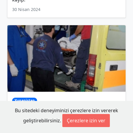
30 Nisan 2024
Yunanistan
Kaybolan 26 yaşındaki genç ölü bulundu
Bu sitedeki deneyiminizi çerezlere izin vererek
20 Şubat 2024
geliştirebilirsiniz.
Çerezlere izin ver