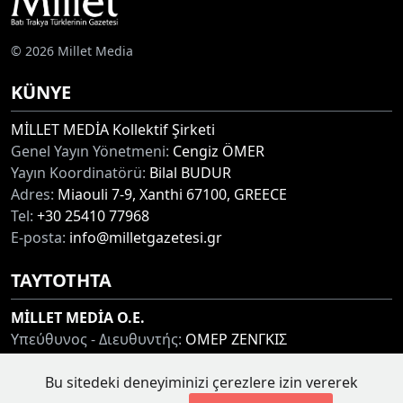
© 2026 Millet Media
KÜNYE
MİLLET MEDİA Kollektif Şirketi
Genel Yayın Yönetmeni:
Cengiz ÖMER
Yayın Koordinatörü:
Bilal BUDUR
Adres:
Miaouli 7-9, Xanthi 67100, GREECE
Tel:
+30 25410 77968
E-posta:
info@milletgazetesi.gr
ΤΑΥΤΟΤΗΤΑ
MİLLET MEDİA O.E.
Υπεύθυνος - Διευθυντής:
ΟΜΕΡ ΖΕΝΓΚΙΣ
Συντονιστής:
ΜΠΟΥΝΤΟΥΡ ΜΠΙΛΑΛ
Bu sitedeki deneyiminizi çerezlere izin vererek
Διεύθυνση:
ΜΙΑΟΥΛΗ 7-9, ΞΑΝΘΗ 67100