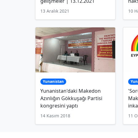
gelişmeler | 13.12.2021
haks
13 Aralık 2021
10 H
Yunanistan
Yun
Yunanistan'daki Makedon
'Sor
Azınlığın Gökkuşağı Partisi
Mak
kongresini yaptı
inka
14 Kasım 2018
11 O