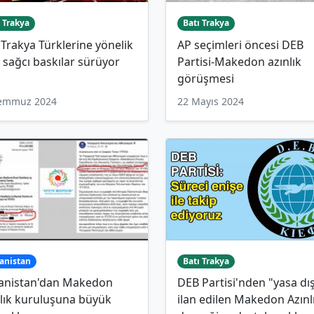
 Trakya
Batı Trakya
 Trakya Türklerine yönelik
AP seçimleri öncesi DEB
ı sağcı baskılar sürüyor
Partisi-Makedon azınlık
görüşmesi
Temmuz 2024
22 Mayıs 2024
anistan
Batı Trakya
anistan'dan Makedon
DEB Partisi'nden "yasa dış
lık kuruluşuna büyük
ilan edilen Makedon Azınl