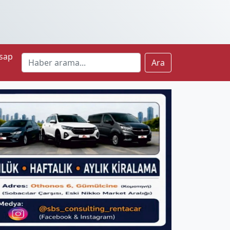
sap
Ara