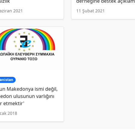
ızlık
derneğine destek açıklam
aziran 2021
11 Şubat 2021
anistan
un Makedonya ismi değil,
edon ulusunun varlığını
r etmektir'
cak 2018