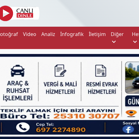
Fotoğraf
Video
Analiz
İnfografik
İletişim
Diğer
He