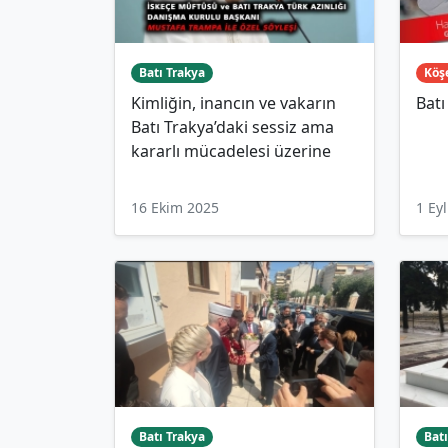
Batı Trakya
Köşe
Kimliğin, inancın ve vakarın
Batı
Batı Trakya’daki sessiz ama
kararlı mücadelesi üzerine
16 Ekim 2025
1 Ey
Batı Trakya
Batı