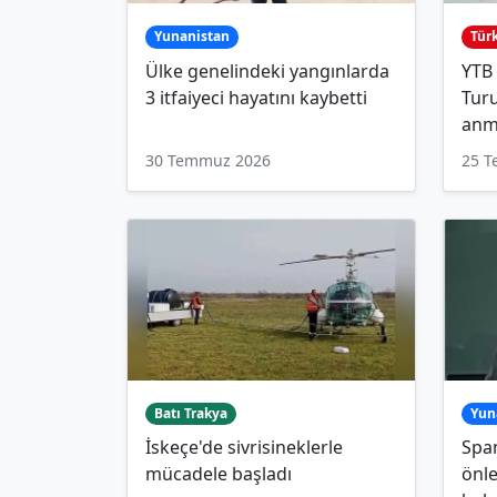
Yunanistan
Tür
Ülke genelindeki yangınlarda
YTB
3 itfaiyeci hayatını kaybetti
Turu
anm
30 Temmuz 2026
25 
Batı Trakya
Yun
İskeçe'de sivrisineklerle
Span
mücadele başladı
önle