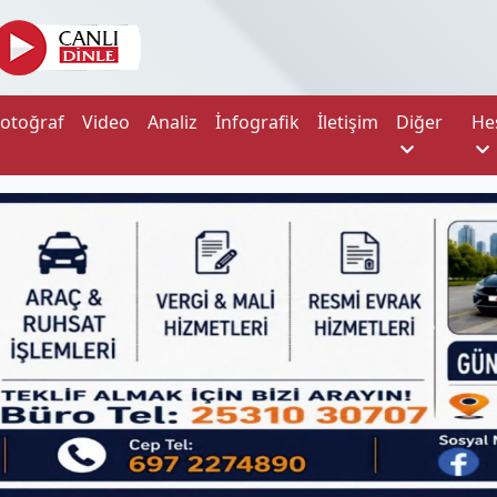
Fotoğraf
Video
Analiz
İnfografik
İletişim
Diğer
He