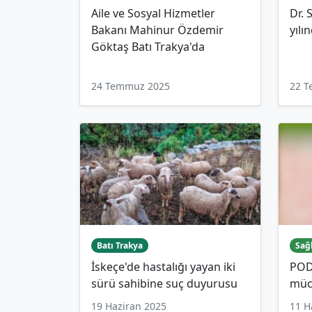
Aile ve Sosyal Hizmetler
Dr. 
Bakanı Mahinur Özdemir
yılı
Göktaş Batı Trakya'da
24 Temmuz 2025
22 
Batı Trakya
Sağ
İskeçe'de hastalığı yayan iki
PODC
sürü sahibine suç duyurusu
müca
19 Haziran 2025
11 H