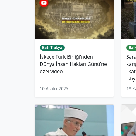
Batı Trakya
Bal
İskeçe Türk Birliği’nden
Sara
Dünya İnsan Hakları Günü’ne
karş
özel video
"kat
isti
10 Aralık 2025
18 K