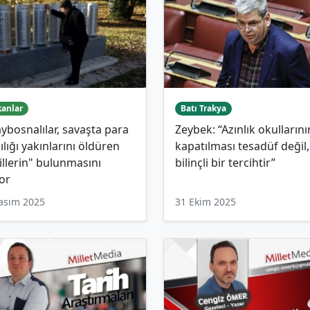
kanlar
Batı Trakya
ybosnalılar, savaşta para
Zeybek: “Azınlık okullarını
ılığı yakınlarını öldüren
kapatılması tesadüf değil,
illerin" bulunmasını
bilinçli bir tercihtir”
yor
asım 2025
31 Ekim 2025