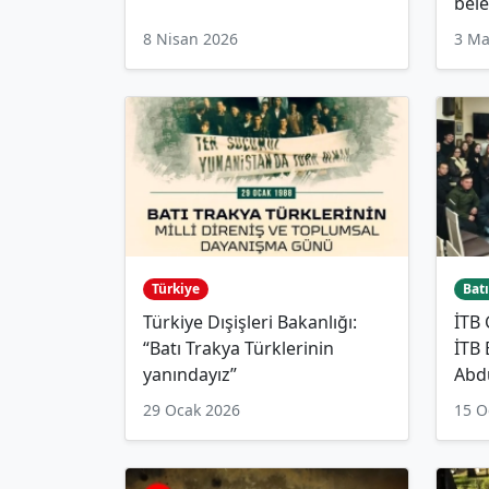
bele
8 Nisan 2026
3 Ma
Türkiye
Batı
Türkiye Dışişleri Bakanlığı:
İTB
“Batı Trakya Türklerinin
İTB
yanındayız”
Abd
29 Ocak 2026
15 O