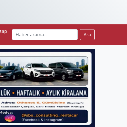
sap
Ara