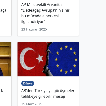
AP Milletvekili Arvanitis:
maça
“Dedeağaç Avrupa’nın sınırı,
bu mücadele herkesi
ilgilendiriyor”
23 Haziran 2025
Dünya
rk
AB'den Türkiye'ye görüşmeler
"
tehlikeye girebilir mesajı
25 Mart 2025