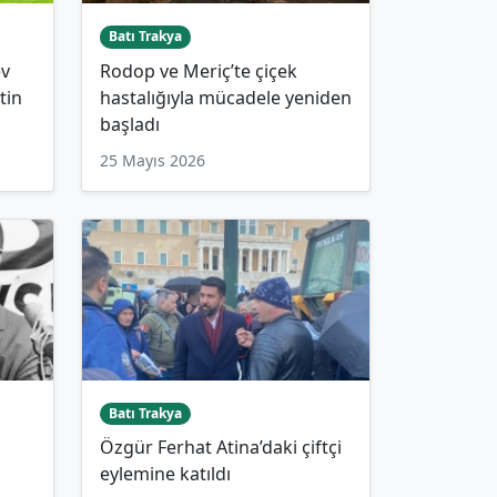
Batı Trakya
ev
Rodop ve Meriç’te çiçek
tin
hastalığıyla mücadele yeniden
başladı
25 Mayıs 2026
Batı Trakya
Özgür Ferhat Atina’daki çiftçi
eylemine katıldı