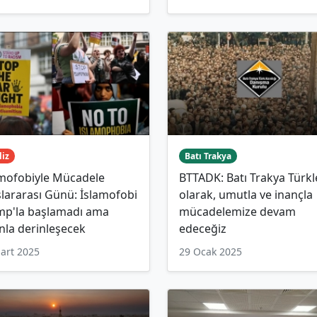
liz
Batı Trakya
amofobiyle Mücadele
BTTADK: Batı Trakya Türkl
lararası Günü: İslamofobi
olarak, umutla ve inançla
mp'la başlamadı ama
mücadelemize devam
nla derinleşecek
edeceğiz
art 2025
29 Ocak 2025