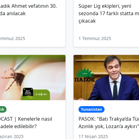
Sadık Ahmet vefatının 30.
Süper Lig ekipleri, yeni
nda anılacak
sezonda 17 farklı statta 
çıkacak
Temmuz 2025
1 Temmuz 2025
lık
Yunanistan
AST | Kenelerle nasıl
PASOK: "Batı Trakya’da Tü
dele edilebilir?
Azınlık yok, Lozan’a aykırı
aziran 2025
17 Nisan 2025