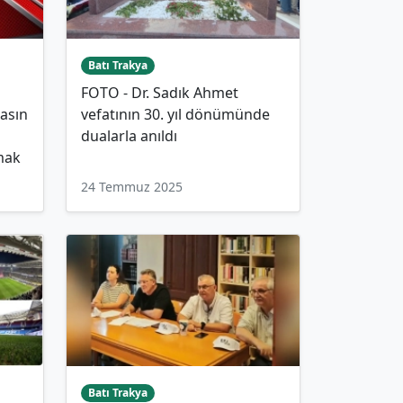
Batı Trakya
FOTO - Dr. Sadık Ahmet
asın
vefatının 30. yıl dönümünde
dualarla anıldı
mak
24 Temmuz 2025
Batı Trakya