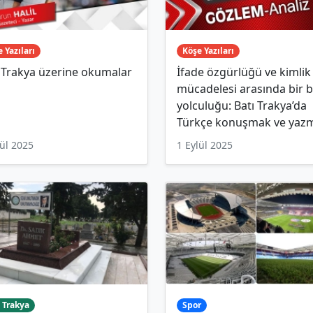
 Yazıları
Köşe Yazıları
 Trakya üzerine okumalar
İfade özgürlüğü ve kimlik
mücadelesi arasında bir b
yolculuğu: Batı Trakya’da
Türkçe konuşmak ve yaz
lül 2025
1 Eylül 2025
 Trakya
Spor