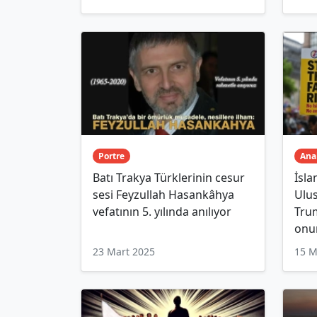
Portre
Ana
Batı Trakya Türklerinin cesur
İsl
sesi Feyzullah Hasankâhya
Ulus
vefatının 5. yılında anılıyor
Tru
onu
23 Mart 2025
15 M