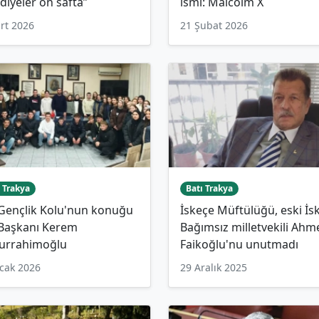
diyeler ön safta”
ismi: Malcolm X
rt 2026
21 Şubat 2026
 Trakya
Batı Trakya
 Gençlik Kolu'nun konuğu
İskeçe Müftülüğü, eski İs
 Başkanı Kerem
Bağımsız milletvekili Ahm
urrahimoğlu
Faikoğlu'nu unutmadı
cak 2026
29 Aralık 2025