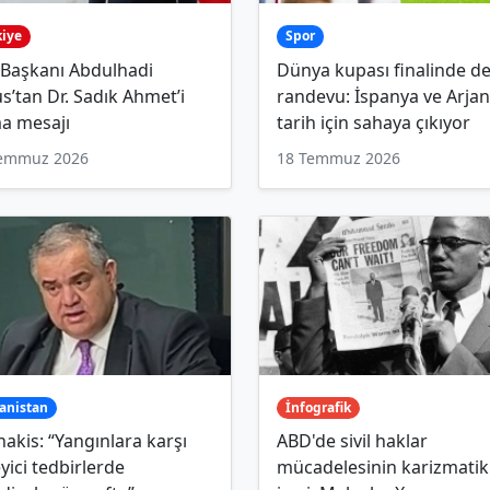
kiye
Spor
 Başkanı Abdulhadi
Dünya kupası finalinde d
s’tan Dr. Sadık Ahmet’i
randevu: İspanya ve Arjan
a mesajı
tarih için sahaya çıkıyor
Temmuz 2026
18 Temmuz 2026
anistan
İnfografik
akis: “Yangınlara karşı
ABD'de sivil haklar
yici tedbirlerde
mücadelesinin karizmatik