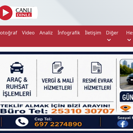
Fotoğraf
Video
Analiz
İnfografik
İletişim
Diğer
He