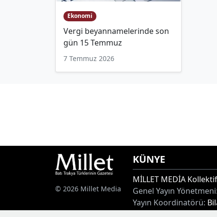
Ekonomi
Vergi beyannamelerinde son
gün 15 Temmuz
7 Temmuz 2026
KÜNYE
MİLLET MEDİA Kollektif
© 2026 Millet Media
Genel Yayın Yönetmeni
Yayın Koordinatörü:
Bi
Adres:
Miaouli 7-9, Xan