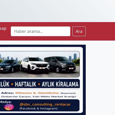
sap
Ara