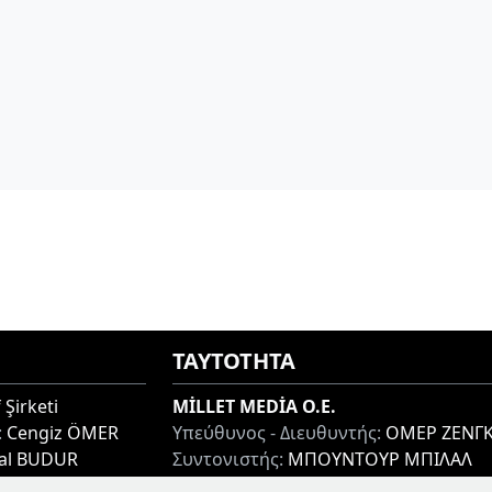
ΤΑΥΤΟΤΗΤΑ
 Şirketi
MİLLET MEDİA O.E.
:
Cengiz ÖMER
Υπεύθυνος - Διευθυντής:
ΟΜΕΡ ΖΕΝΓΚ
lal BUDUR
Συντονιστής:
ΜΠΟΥΝΤΟΥΡ ΜΠΙΛΑΛ
thi 67100, GREECE
Διεύθυνση:
ΜΙΑΟΥΛΗ 7-9, ΞΑΝΘΗ 671