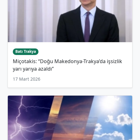
Batı Trakya
Miçotakis: “Doğu Makedonya-Trakya’da işsizlik
yarı yarıya azaldı”
17 Mart 2026