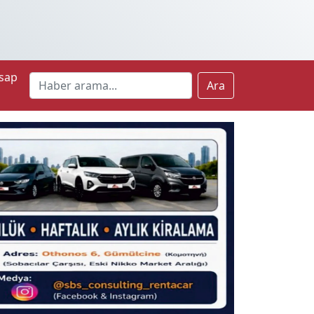
sap
Ara