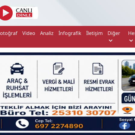
Fotoğraf
Video
Analiz
İnfografik
İletişim
Diğer
He