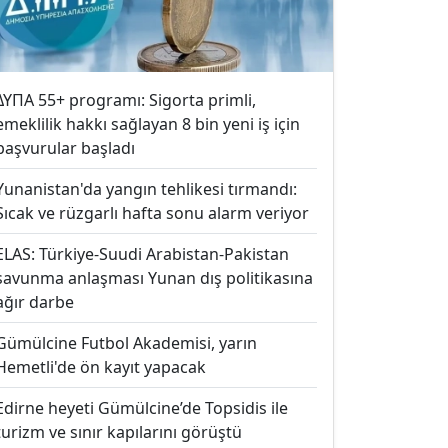
ΔΥΠΑ 55+ programı: Sigorta primli,
emeklilik hakkı sağlayan 8 bin yeni iş için
başvurular başladı
Yunanistan'da yangın tehlikesi tırmandı:
Sıcak ve rüzgarlı hafta sonu alarm veriyor
ELAS: Türkiye-Suudi Arabistan-Pakistan
savunma anlaşması Yunan dış politikasına
ağır darbe
Gümülcine Futbol Akademisi, yarın
Hemetli'de ön kayıt yapacak
Edirne heyeti Gümülcine’de Topsidis ile
turizm ve sınır kapılarını görüştü