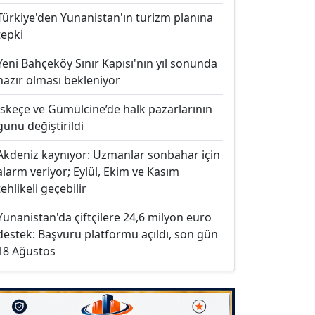
Türkiye'den Yunanistan'ın turizm planına
tepki
Yeni Bahçeköy Sınır Kapısı'nın yıl sonunda
hazır olması bekleniyor
İskeçe ve Gümülcine’de halk pazarlarının
günü değiştirildi
Akdeniz kaynıyor: Uzmanlar sonbahar için
alarm veriyor; Eylül, Ekim ve Kasım
tehlikeli geçebilir
Yunanistan'da çiftçilere 24,6 milyon euro
destek: Başvuru platformu açıldı, son gün
18 Ağustos