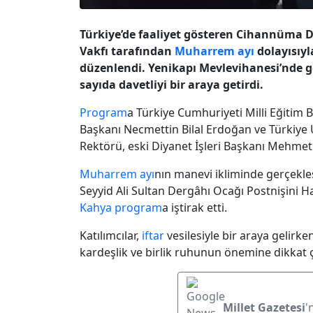
Türkiye’de faaliyet gösteren Cihannüma D
Vakfı tarafından
Muharrem ayı
dolayısıyl
düzenlendi. Yenikapı Mevlevihanesi’nde ge
sayıda davetliyi bir araya getirdi.
Program
a Türkiye Cumhuriyeti Milli Eğitim 
Başkanı Necmettin Bilal Erdoğan ve Türkiye U
Rektörü, eski Diyanet İşleri Başkanı Mehmet
Muharrem ayı
nın manevi ikliminde gerçekle
Seyyid Ali Sultan Dergâhı Ocağı Postnişini 
Kahya
program
a iştirak etti.
Katılımcılar,
iftar
vesilesiyle bir araya gelir
kardeşlik ve birlik ruhunun önemine dikkat ç
Millet Gazetesi
'