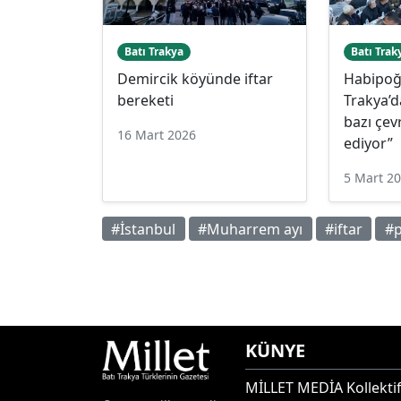
Batı Trakya
Batı Trak
Demircik köyünde iftar
Habipoğl
bereketi
Trakya’d
bazı çev
16 Mart 2026
ediyor”
5 Mart 2
#İstanbul
#Muharrem ayı
#iftar
#
KÜNYE
MİLLET MEDİA Kollektif