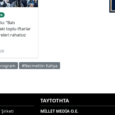
ya
u: “Batı
aki toplu iftarlar
releri rahatsız
026
program
#Necmettin Kahya
ΤΑΥΤΟΤΗΤΑ
 Şirketi
MİLLET MEDİA O.E.