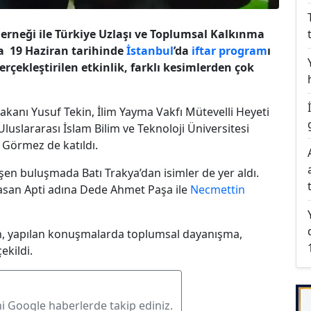
erneği ile
Türkiye Uzlaşı ve Toplumsal Kalkınma
a 19 Haziran tarihinde
İstanbul
’da
iftar
program
ı
rçekleştirilen etkinlik, farklı kesimlerden çok
Bakanı Yusuf Tekin, İlim Yayma Vakfı Mütevelli Heyeti
luslararası İslam Bilim ve Teknoloji Üniversitesi
 Görmez de katıldı.
şen buluşmada Batı Trakya’dan isimler de yer aldı.
Hasan Apti adına Dede Ahmet Paşa ile
Necmettin
ken, yapılan konuşmalarda toplumsal dayanışma,
ekildi.
ni Google haberlerde takip ediniz.