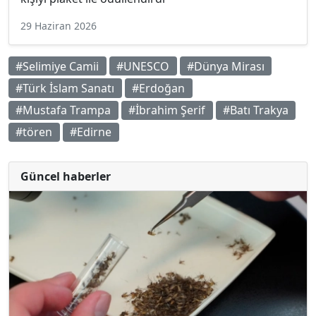
29 Haziran 2026
#Selimiye Camii
#UNESCO
#Dünya Mirası
#Türk İslam Sanatı
#Erdoğan
#Mustafa Trampa
#İbrahim Şerif
#Batı Trakya
#tören
#Edirne
Güncel haberler