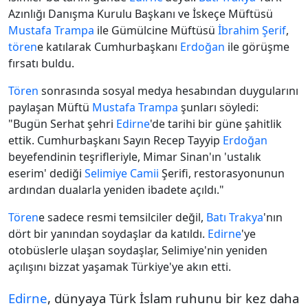
Azınlığı Danışma Kurulu Başkanı ve İskeçe Müftüsü
Mustafa Trampa
ile Gümülcine Müftüsü
İbrahim Şerif
,
tören
e katılarak Cumhurbaşkanı
Erdoğan
ile görüşme
fırsatı buldu.
Tören
sonrasında sosyal medya hesabından duygularını
paylaşan Müftü
Mustafa Trampa
şunları söyledi:
"Bugün Serhat şehri
Edirne
'de tarihi bir güne şahitlik
ettik. Cumhurbaşkanı Sayın Recep Tayyip
Erdoğan
beyefendinin teşrifleriyle, Mimar Sinan'ın 'ustalık
eserim' dediği
Selimiye Camii
Şerifi, restorasyonunun
ardından dualarla yeniden ibadete açıldı."
Tören
e sadece resmi temsilciler değil,
Batı Trakya
'nın
dört bir yanından soydaşlar da katıldı.
Edirne
'ye
otobüslerle ulaşan soydaşlar, Selimiye'nin yeniden
açılışını bizzat yaşamak Türkiye'ye akın etti.
Edirne
, dünyaya Türk İslam ruhunu bir kez daha