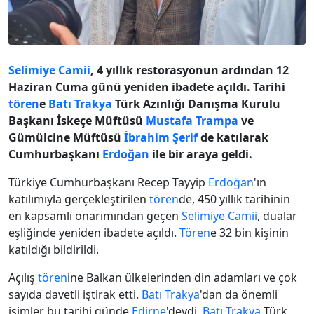
Selimiye Camii
, 4 yıllık restorasyonun ardından 12
Haziran Cuma günü yeniden ibadete açıldı. Tarihi
tören
e
Batı Trakya
Türk Azınlığı Danışma Kurulu
Başkanı İskeçe Müftüsü
Mustafa Trampa
ve
Gümülcine Müftüsü
İbrahim Şerif
de katılarak
Cumhurbaşkanı
Erdoğan
ile bir araya geldi.
Türkiye Cumhurbaşkanı Recep Tayyip
Erdoğan
'ın
katılımıyla gerçekleştirilen
tören
de, 450 yıllık tarihinin
en kapsamlı onarımından geçen
Selimiye Camii
, dualar
eşliğinde yeniden ibadete açıldı.
Tören
e 32 bin kişinin
katıldığı bildirildi.
Açılış
tören
ine Balkan ülkelerinden din adamları ve çok
sayıda davetli iştirak etti.
Batı Trakya
'dan da önemli
isimler bu tarihi günde
Edirne
'deydi.
Batı Trakya
Türk