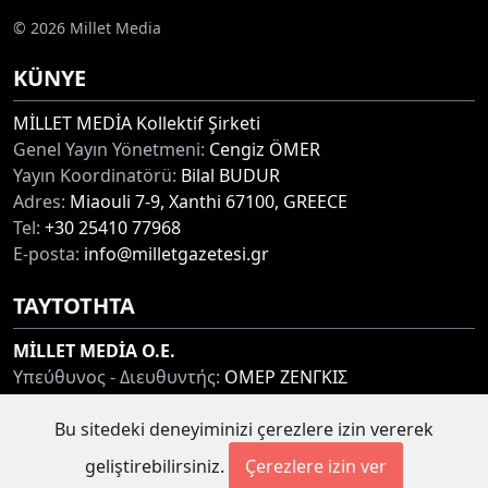
© 2026 Millet Media
KÜNYE
MİLLET MEDİA Kollektif Şirketi
Genel Yayın Yönetmeni:
Cengiz ÖMER
Yayın Koordinatörü:
Bilal BUDUR
Adres:
Miaouli 7-9, Xanthi 67100, GREECE
Tel:
+30 25410 77968
E-posta:
info@milletgazetesi.gr
ΤΑΥΤΟΤΗΤΑ
MİLLET MEDİA O.E.
Υπεύθυνος - Διευθυντής:
ΟΜΕΡ ΖΕΝΓΚΙΣ
Συντονιστής:
ΜΠΟΥΝΤΟΥΡ ΜΠΙΛΑΛ
Bu sitedeki deneyiminizi çerezlere izin vererek
Διεύθυνση:
ΜΙΑΟΥΛΗ 7-9, ΞΑΝΘΗ 67100
Τηλ:
+30 25410 77968
geliştirebilirsiniz.
Çerezlere izin ver
Ηλ. Διεύθυνση:
info@milletgazetesi.gr