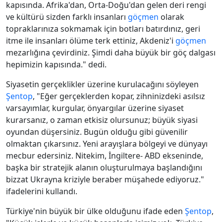
kapısında. Afrika'dan, Orta-Doğu'dan gelen deri rengi
ve kültürü sizden farklı insanları
göçmen
olarak
topraklarınıza sokmamak için botları batırdınız, geri
itme ile insanları ölüme terk ettiniz, Akdeniz'i
göçmen
mezarlığına çevirdiniz. Şimdi daha büyük bir göç dalgası
hepimizin kapısında." dedi.
Siyasetin gerçeklikler üzerine kurulacağını söyleyen
Şentop
, "Eğer gerçeklerden kopar, zihninizdeki asılsız
varsayımlar, kurgular, önyargılar üzerine siyaset
kurarsanız, o zaman etkisiz olursunuz; büyük siyasi
oyundan düşersiniz. Bugün olduğu gibi güvenilir
olmaktan çıkarsınız. Yeni arayışlara bölgeyi ve dünyayı
mecbur edersiniz. Nitekim, İngiltere- ABD ekseninde,
başka bir stratejik alanın oluşturulmaya başlandığını
bizzat Ukrayna kriziyle beraber müşahede ediyoruz."
ifadelerini kullandı.
Türkiye'nin büyük bir ülke olduğunu ifade eden
Şentop
,