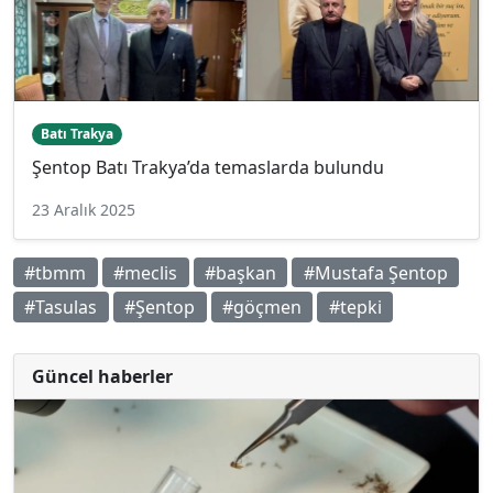
Batı Trakya
Şentop Batı Trakya’da temaslarda bulundu
23 Aralık 2025
#tbmm
#meclis
#başkan
#Mustafa Şentop
#Tasulas
#Şentop
#göçmen
#tepki
Güncel haberler