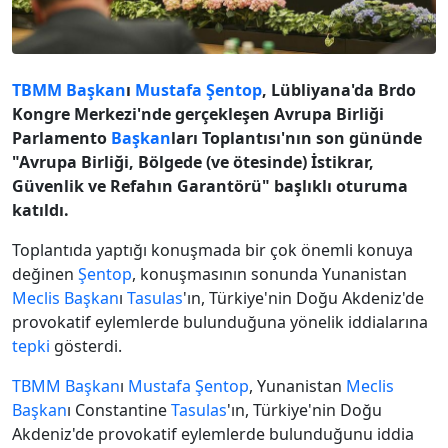
TBMM
Başkan
ı
Mustafa
Şentop
, Lübliyana'da Brdo
Kongre Merkezi'nde gerçekleşen Avrupa Birliği
Parlamento
Başkan
ları Toplantısı'nın son gününde
"Avrupa Birliği, Bölgede (ve ötesinde) İstikrar,
Güvenlik ve Refahın Garantörü" başlıklı oturuma
katıldı.
Toplantıda yaptığı konuşmada bir çok önemli konuya
değinen
Şentop
, konuşmasının sonunda Yunanistan
Meclis
Başkan
ı
Tasulas
'ın, Türkiye'nin Doğu Akdeniz'de
provokatif eylemlerde bulunduğuna yönelik iddialarına
tepki
gösterdi.
TBMM
Başkan
ı
Mustafa
Şentop
, Yunanistan
Meclis
Başkan
ı Constantine
Tasulas
'ın, Türkiye'nin Doğu
Akdeniz'de provokatif eylemlerde bulunduğunu iddia