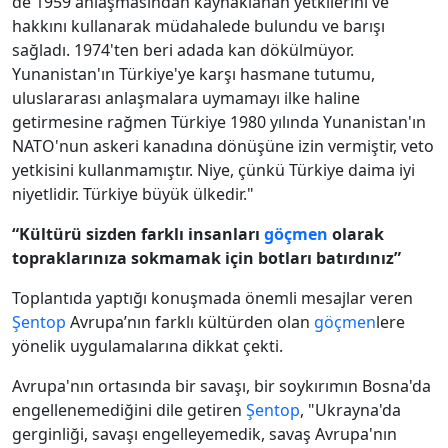
de 1959 anlaşmasından kaynaklanan yetkilerini ve
hakkını kullanarak müdahalede bulundu ve barışı
sağladı. 1974'ten beri adada kan dökülmüyor.
Yunanistan'ın Türkiye'ye karşı hasmane tutumu,
uluslararası anlaşmalara uymamayı ilke haline
getirmesine rağmen Türkiye 1980 yılında Yunanistan'ın
NATO'nun askeri kanadına dönüşüne izin vermiştir, veto
yetkisini kullanmamıştır. Niye, çünkü Türkiye daima iyi
niyetlidir. Türkiye büyük ülkedir."
“Kültürü sizden farklı insanları
göçmen
olarak
topraklarınıza sokmamak için botları batırdınız”
Toplantıda yaptığı konuşmada önemli mesajlar veren
Şentop
Avrupa’nın farklı kültürden olan
göçmen
lere
yönelik uygulamalarına dikkat çekti.
Avrupa'nın ortasında bir savaşı, bir soykırımın Bosna'da
engellenemediğini dile getiren
Şentop
, "Ukrayna'da
gerginliği, savaşı engelleyemedik, savaş Avrupa'nın