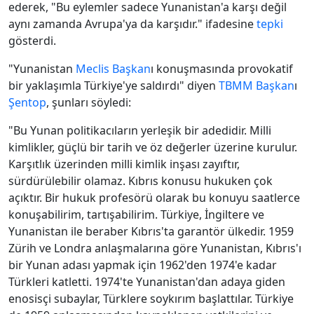
ederek, "Bu eylemler sadece Yunanistan'a karşı değil
aynı zamanda Avrupa'ya da karşıdır." ifadesine
tepki
gösterdi.
"Yunanistan
Meclis
Başkan
ı konuşmasında provokatif
bir yaklaşımla Türkiye'ye saldırdı" diyen
TBMM
Başkan
ı
Şentop
, şunları söyledi:
"Bu Yunan politikacıların yerleşik bir adedidir. Milli
kimlikler, güçlü bir tarih ve öz değerler üzerine kurulur.
Karşıtlık üzerinden milli kimlik inşası zayıftır,
sürdürülebilir olamaz. Kıbrıs konusu hukuken çok
açıktır. Bir hukuk profesörü olarak bu konuyu saatlerce
konuşabilirim, tartışabilirim. Türkiye, İngiltere ve
Yunanistan ile beraber Kıbrıs'ta garantör ülkedir. 1959
Zürih ve Londra anlaşmalarına göre Yunanistan, Kıbrıs'ı
bir Yunan adası yapmak için 1962'den 1974'e kadar
Türkleri katletti. 1974'te Yunanistan'dan adaya giden
enosisçi subaylar, Türklere soykırım başlattılar. Türkiye