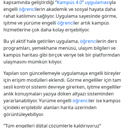
kapsamında geliştirdiği “
Kampüs 4.0
”
uygulaması
yla
engelli
öğrenci
lerin akademik ve sosyal hayata daha
rahat katılımını sağlıyor. Uygulama sayesinde görme,
işitme ve yürüme engelli
öğrenci
ler artık kampüs
hizmetlerine çok daha kolay erişebiliyor.
Bu yıl aktif hale getirilen uygulama,
öğrenci
lerin ders
programları, yemekhane menüsü, ulaşım bilgileri ve
kampüs haritası gibi birçok veriye tek bir platformdan
ulaşmasını mümkün kılıyor.
Yapılan son güncellemeyle uygulamaya engelli bireyler
için erişim modülleri eklendi. Görme engelliler için tam
sesli kontrol sistemi devreye girerken, işitme engelliler
anlık konuşmaları yazıya döken altyazı sisteminden
yararlanabiliyor. Yürüme engelli
öğrenci
ler ise kampüs
içindeki erişilebilir alanları harita üzerinden
görüntüleyebiliyor.
“Tüm engelleri dijital çözümlerle kaldırıyoruz”