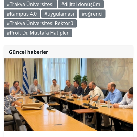
#Trakya Üniversitesi
#dijital dönüşüm
#Kampüs 4.0
#uygulaması
#öğrenci
#Trakya Üniversitesi Rektörü
#Prof. Dr. Mustafa Hatipler
Güncel haberler