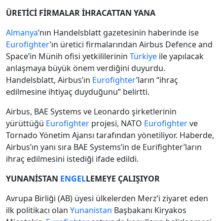
ÜRETİCİ FİRMALAR İHRACATTAN YANA
Almanya
’nın Handelsblatt gazetesinin haberinde ise
Eurofighter
’ın üretici firmalarından Airbus Defence and
Space’in Münih ofisi yetkililerinin
Türkiye
ile yapılacak
anlaşmaya büyük önem verdiğini duyurdu.
Handelsblatt, Airbus’ın
Eurofighter
’ların “ihraç
edilmesine ihtiyaç duyduğunu” belirtti.
Airbus, BAE Systems ve Leonardo şirketlerinin
yürüttüğü
Eurofighter
projesi, NATO
Eurofighter
ve
Tornado Yönetim Ajansı tarafından yönetiliyor. Haberde,
Airbus’ın yanı sıra BAE Systems’in de Eurifighter’ların
ihraç edilmesini istediği ifade edildi.
YUNANİSTAN
ENGEL
LEMEYE ÇALIŞIYOR
Avrupa Birliği (AB) üyesi ülkelerden Merz’i ziyaret eden
ilk politikacı olan
Yunanistan
Başbakanı Kiryakos