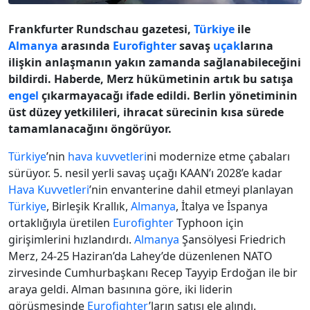
Frankfurter Rundschau gazetesi,
Türkiye
ile
Almanya
arasında
Eurofighter
savaş
uçak
larına
ilişkin anlaşmanın yakın zamanda sağlanabileceğini
bildirdi. Haberde, Merz hükümetinin artık bu satışa
engel
çıkarmayacağı ifade edildi. Berlin yönetiminin
üst düzey yetkilileri, ihracat sürecinin kısa sürede
tamamlanacağını öngörüyor.
Türkiye
’nin
hava kuvvetleri
ni modernize etme çabaları
sürüyor. 5. nesil yerli savaş uçağı KAAN’ı 2028’e kadar
Hava Kuvvetleri
’nin envanterine dahil etmeyi planlayan
Türkiye
, Birleşik Krallık,
Almanya
, İtalya ve İspanya
ortaklığıyla üretilen
Eurofighter
Typhoon için
girişimlerini hızlandırdı.
Almanya
Şansölyesi Friedrich
Merz, 24-25 Haziran’da Lahey’de düzenlenen NATO
zirvesinde Cumhurbaşkanı Recep Tayyip Erdoğan ile bir
araya geldi. Alman basınına göre, iki liderin
görüşmesinde
Eurofighter
’ların satışı ele alındı.