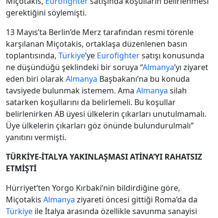
Miçotakis,
Eurofighter
satışında koşulların belirlenmesi
gerektiğini söylemişti.
13 Mayıs’ta Berlin’de Merz tarafından resmi törenle
karşılanan Miçotakis, ortaklaşa düzenlenen basın
toplantısında,
Türkiye
’ye
Eurofighter
satışı konusunda
ne düşündüğü şeklindeki bir soruya “
Almanya
’yı ziyaret
eden biri olarak
Almanya
Başbakanı’na bu konuda
tavsiyede bulunmak istemem. Ama
Almanya
silah
satarken koşullarını da belirlemeli. Bu koşullar
belirlenirken AB üyesi ülkelerin çıkarları unutulmamalı.
Üye ülkelerin çıkarları göz önünde bulundurulmalı”
yanıtını vermişti.
TÜRKİYE-İTALYA YAKINLAŞMASI ATİNA’YI RAHATSIZ
ETMİŞTİ
Hürriyet’ten Yorgo Kırbaki’nin bildirdiğine göre,
Miçotakis
Almanya
ziyareti öncesi gittiği Roma’da da
Türkiye
ile İtalya arasında özellikle savunma sanayisi