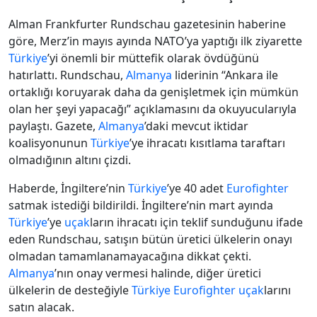
Alman Frankfurter Rundschau gazetesinin haberine
göre, Merz’in mayıs ayında NATO’ya yaptığı ilk ziyarette
Türkiye
’yi önemli bir müttefik olarak övdüğünü
hatırlattı. Rundschau,
Almanya
liderinin “Ankara ile
ortaklığı koruyarak daha da genişletmek için mümkün
olan her şeyi yapacağı” açıklamasını da okuyucularıyla
paylaştı. Gazete,
Almanya
’daki mevcut iktidar
koalisyonunun
Türkiye
’ye ihracatı kısıtlama taraftarı
olmadığının altını çizdi.
Haberde, İngiltere’nin
Türkiye
’ye 40 adet
Eurofighter
satmak istediği bildirildi. İngiltere’nin mart ayında
Türkiye
’ye
uçak
ların ihracatı için teklif sunduğunu ifade
eden Rundschau, satışın bütün üretici ülkelerin onayı
olmadan tamamlanamayacağına dikkat çekti.
Almanya
’nın onay vermesi halinde, diğer üretici
ülkelerin de desteğiyle
Türkiye
Eurofighter
uçak
larını
satın alacak.