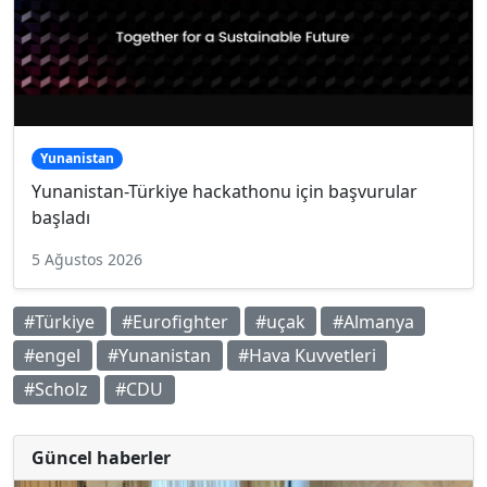
Yunanistan
Yunanistan-Türkiye hackathonu için başvurular
başladı
5 Ağustos 2026
#Türkiye
#Eurofighter
#uçak
#Almanya
#engel
#Yunanistan
#Hava Kuvvetleri
#Scholz
#CDU
Güncel haberler