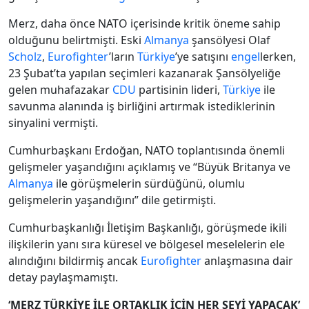
Merz, daha önce NATO içerisinde kritik öneme sahip
olduğunu belirtmişti. Eski
Almanya
şansölyesi Olaf
Scholz
,
Eurofighter
’ların
Türkiye
’ye satışını
engel
lerken,
23 Şubat’ta yapılan seçimleri kazanarak Şansölyeliğe
gelen muhafazakar
CDU
partisinin lideri,
Türkiye
ile
savunma alanında iş birliğini artırmak istediklerinin
sinyalini vermişti.
Cumhurbaşkanı Erdoğan, NATO toplantısında önemli
gelişmeler yaşandığını açıklamış ve “Büyük Britanya ve
Almanya
ile görüşmelerin sürdüğünü, olumlu
gelişmelerin yaşandığını” dile getirmişti.
Cumhurbaşkanlığı İletişim Başkanlığı, görüşmede ikili
ilişkilerin yanı sıra küresel ve bölgesel meselelerin ele
alındığını bildirmiş ancak
Eurofighter
anlaşmasına dair
detay paylaşmamıştı.
‘MERZ TÜRKİYE İLE ORTAKLIK İÇİN HER ŞEYİ YAPACAK’