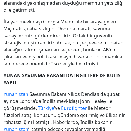
alanındaki yakınlaşmadan duyduğu memnuniyetsizliği
dile getirmişti.
İtalyan mevkidaşı Giorgia Meloni ile bir araya gelen
Miçotakis, rahatsızlığını, “Avrupa olarak, savuma
sanayilerimizi güçlendirebiliriz. Ortak bir güvenlik
stratejisi oluşturabiliriz. Ancak, bu çerçevede muhatap
alacağımız konuşmacıları seçerken, bunların AB’nin
çıkarları ve dış politikası ile aynı hizada olup olmadıkları
son derece önemlidir” sözleriyle belirtmişti.
YUNAN SAVUNMA BAKANI DA İNGİLTERE’DE KULİS
YAPTI
Yunanistan
Savunma Bakanı Nikos Dendias da şubat
ayında Londra’da İngiliz mevkidaşı John Healey ile
görüşmesinde,
Türkiye
’ye
Eurofighter
ile Meteor
füzeleri satışı konusunu gündeme getirmiş ve ülkesinin
rahatsızlığını iletmişti. Haberlerde, İngiliz bakanın,
Yunanistan
’ı tatmin edecek cevaplar vermediği