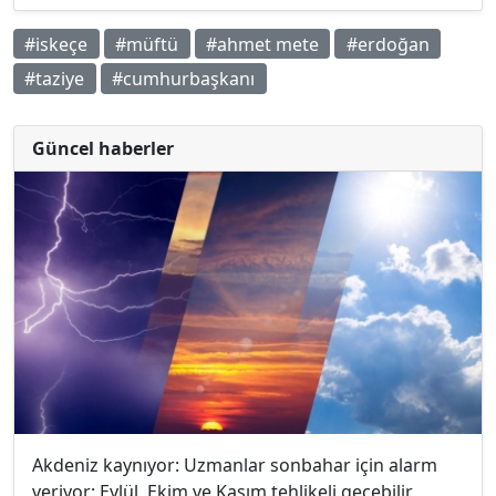
#iskeçe
#müftü
#ahmet mete
#erdoğan
#taziye
#cumhurbaşkanı
Güncel haberler
Akdeniz kaynıyor: Uzmanlar sonbahar için alarm
veriyor; Eylül, Ekim ve Kasım tehlikeli geçebilir