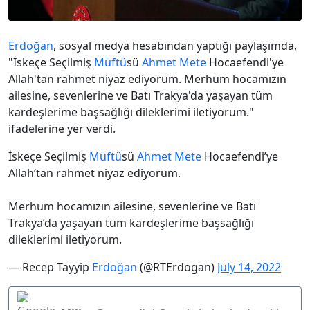
Erdoğan
, sosyal medya hesabından yaptığı paylaşımda,
"İskeçe Seçilmiş
Müftü
sü
Ahmet Mete
Hocaefendi'ye
Allah'tan rahmet niyaz ediyorum. Merhum hocamızın
ailesine, sevenlerine ve Batı Trakya'da yaşayan tüm
kardeşlerime başsağlığı dileklerimi iletiyorum."
ifadelerine yer verdi.
İskeçe Seçilmiş
Müftü
sü
Ahmet Mete
Hocaefendi’ye
Allah’tan rahmet niyaz ediyorum.
Merhum hocamızın ailesine, sevenlerine ve Batı
Trakya’da yaşayan tüm kardeşlerime başsağlığı
dileklerimi iletiyorum.
— Recep Tayyip
Erdoğan
(@RTErdogan)
July 14, 2022