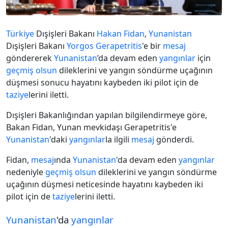
Türkiye
Dışişleri Bakanı
Hakan Fidan
,
Yunanistan
Dışişleri Bakanı
Yorgos Gerapetritis
'e bir
mesaj
göndererek
Yunanistan
’da devam eden
yangınlar
için
geçmiş olsun
dileklerini ve yangın söndürme uçağının
düşmesi sonucu hayatını kaybeden iki pilot için de
taziye
lerini iletti.
Dışişleri Bakanlığından yapılan bilgilendirmeye göre,
Bakan Fidan, Yunan mevkidaşı Gerapetritis'e
Yunanistan
'daki
yangınlar
la ilgili
mesaj
gönderdi.
Fidan,
mesaj
ında
Yunanistan
'da devam eden
yangınlar
nedeniyle
geçmiş olsun
dileklerini ve yangın söndürme
uçağının düşmesi neticesinde hayatını kaybeden iki
pilot için de
taziye
lerini iletti.
Yunanistan
'da
yangınlar