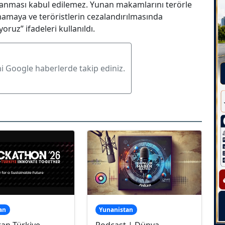
rlanması kabul edilemez. Yunan makamlarını terörle
amaya ve teröristlerin cezalandırılmasında
oruz” ifadeleri kullanıldı.
ni Google haberlerde takip ediniz.
an
Yunanistan
tan-Türkiye
Podcast | Dünya,