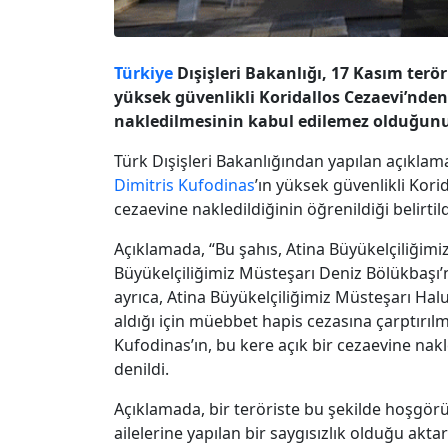
Türkiye
Dışişleri Bakanlığı, 17 Kasım te
yüksek güvenlikli Koridallos Cezaevi’nden 
nakledilmesinin kabul edilemez olduğunu
Türk Dışişleri Bakanlığından yapılan açık
Dimitris Kufodinas
’ın yüksek güvenlikli Kori
cezaevine nakledildiğinin öğrenildiği belirtild
Açıklamada, “Bu şahıs, Atina Büyükelçiliğimi
Büyükelçiliğimiz Müsteşarı Deniz Bölükbaşı’na
ayrıca, Atina Büyükelçiliğimiz Müsteşarı Halu
aldığı için müebbet hapis cezasına çarptırıl
Kufodinas’ın, bu kere açık bir cezaevine nakl
denildi.
Açıklamada, bir teröriste bu şekilde hoşgörü
ailelerine yapılan bir saygısızlık olduğu akt