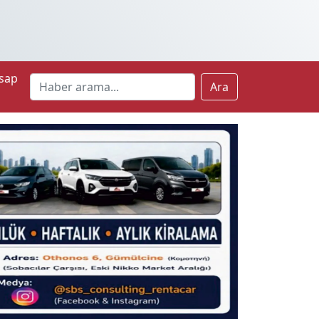
sap
Ara