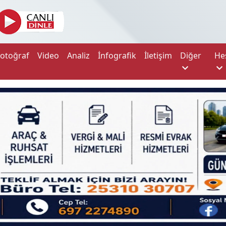
Fotoğraf
Video
Analiz
İnfografik
İletişim
Diğer
He