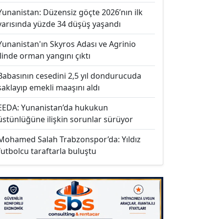
Yunanistan: Düzensiz göçte 2026’nın ilk
yarısında yüzde 34 düşüş yaşandı
Yunanistan'ın Skyros Adası ve Agrinio
ilinde orman yangını çıktı
Babasının cesedini 2,5 yıl dondurucuda
saklayıp emekli maaşını aldı
EEDA: Yunanistan’da hukukun
üstünlüğüne ilişkin sorunlar sürüyor
Mohamed Salah Trabzonspor’da: Yıldız
futbolcu taraftarla buluştu