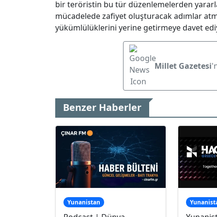
bir teröristin bu tür düzenlemelerden yara
mücadelede zafiyet oluşturacak adımlar atm
yükümlülüklerini yerine getirmeye davet ediy
Millet Gazetesi
'
Benzer Haberler
Yunanistan
Yunanist
Podcast | Dünya,
Yunanis