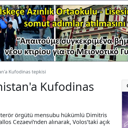
n'a Kufodinas tepkisi
istan'a Kufodinas
ım terör örgütü mensubu hükümlü Dimitris
llos Cezaevi’nden alınarak, Volos’taki açık