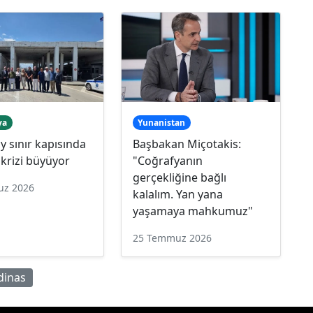
ya
Yunanistan
 sınır kapısında
Başbakan Miçotakis:
krizi büyüyor
"Coğrafyanın
gerçekliğine bağlı
uz 2026
kalalım. Yan yana
yaşamaya mahkumuz"
25 Temmuz 2026
dinas