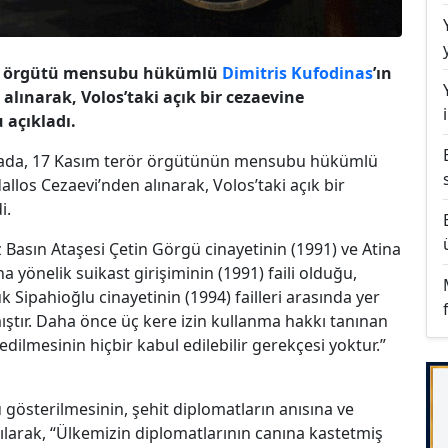
rör örgütü mensubu hükümlü
Dimitris Kufodinas
’ın
alınarak, Volos’taki açık bir cezaevine
 açıkladı.
lamada, 17 Kasım terör örgütünün mensubu hükümlü
dallos Cezaevi’nden alınarak, Volos’taki açık bir
i.
z Basın Ataşesi Çetin Görgü cinayetinin (1991) ve Atina
 yönelik suikast girişiminin (1991) faili olduğu,
k Sipahioğlu cinayetinin (1994) failleri arasında yer
mıştır. Daha önce üç kere izin kullanma hakkı tanınan
edilmesinin hiçbir kabul edilebilir gerekçesi yoktur.”
 gösterilmesinin, şehit diplomatların anısına ve
arılarak, “Ülkemizin diplomatlarının canına kastetmiş