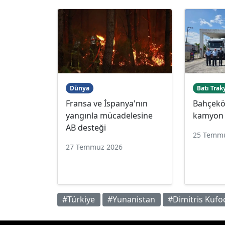
Dünya
Batı Trak
Fransa ve İspanya'nın
Bahçeköy
yangınla mücadelesine
kamyon 
AB desteği
25 Temm
27 Temmuz 2026
#Türkiye
#Yunanistan
#Dimitris Kufo