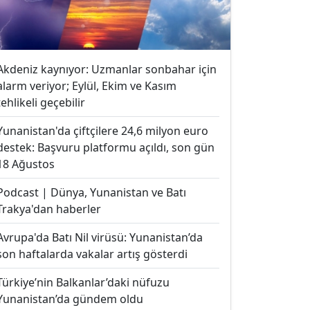
Akdeniz kaynıyor: Uzmanlar sonbahar için
alarm veriyor; Eylül, Ekim ve Kasım
tehlikeli geçebilir
Yunanistan'da çiftçilere 24,6 milyon euro
destek: Başvuru platformu açıldı, son gün
18 Ağustos
Podcast | Dünya, Yunanistan ve Batı
Trakya'dan haberler
Avrupa'da Batı Nil virüsü: Yunanistan’da
son haftalarda vakalar artış gösterdi
Türkiye’nin Balkanlar’daki nüfuzu
Yunanistan’da gündem oldu