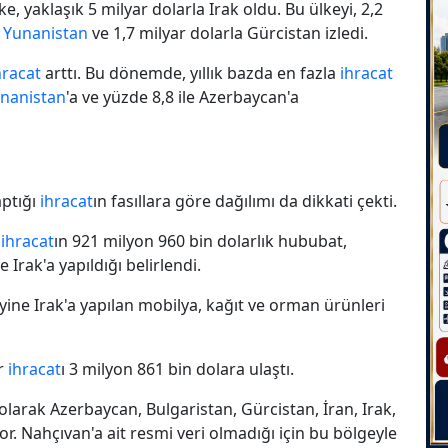
, yaklaşık 5 milyar dolarla Irak oldu. Bu ülkeyi, 2,2
a
Yunanistan
ve 1,7 milyar dolarla Gürcistan izledi.
hracat
arttı. Bu dönemde, yıllık bazda en fazla
ihracat
nanistan
'a ve yüzde 8,8 ile Azerbaycan'a
aptığı
ihracat
ın fasıllara göre dağılımı da dikkati çekti.
k
ihracat
ın 921 milyon 960 bin dolarlık hububat,
 Irak'a yapıldığı belirlendi.
yine Irak'a yapılan mobilya, kağıt ve orman ürünleri
r
ihracat
ı 3 milyon 861 bin dolara ulaştı.
 olarak Azerbaycan, Bulgaristan, Gürcistan, İran, Irak,
iyor. Nahçıvan'a ait resmi veri olmadığı için bu bölgeyle