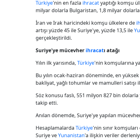
Türkiye
'nin en fazla
ihracat
yaptığı komşu ülke
milyar dolarla Bulgaristan, 1,8 milyar dolarl
İran ve Irak haricindeki komşu ülkelere de
i
artışı yüzde 45 ile Suriye'ye, yüzde 13,5 ile
Yu
gerçekleştirildi.
Suriye'ye mücevher
ihracat
ı atağı
Yılın ilk yarısında,
Türkiye
'nin komşularına y
Bu yılın ocak-haziran döneminde, en yükse
bakliyat, yağlı tohumlar ve mamulleri satışı ile
Söz konusu faslı, 551 milyon 827 bin dolarla 
takip etti.
Anılan dönemde, Suriye'ye yapılan mücevhe
Hesaplamalarda
Türkiye
'nin sınır komşuları
Suriye ve
Yunanistan
'a ilişkin veriler derlen