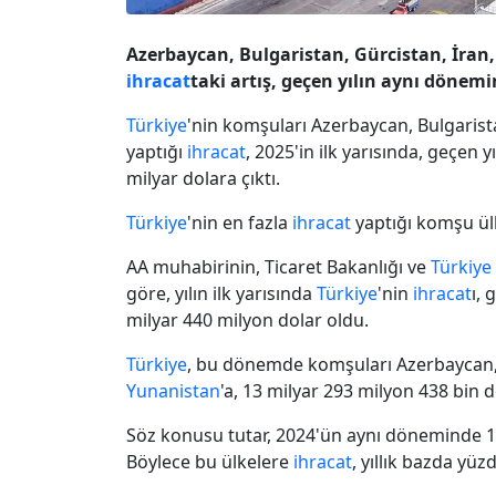
Azerbaycan, Bulgaristan, Gürcistan, İran,
ihracat
taki artış, geçen yılın aynı dönemi
Türkiye
'nin komşuları Azerbaycan, Bulgarista
yaptığı
ihracat
, 2025'in ilk yarısında, geçen 
milyar dolara çıktı.
Türkiye
'nin en fazla
ihracat
yaptığı komşu ülk
AA muhabirinin, Ticaret Bakanlığı ve
Türkiye
göre, yılın ilk yarısında
Türkiye
'nin
ihracat
ı, 
milyar 440 milyon dolar oldu.
Türkiye
, bu dönemde komşuları Azerbaycan, B
Yunanistan
'a, 13 milyar 293 milyon 438 bin d
Söz konusu tutar, 2024'ün aynı döneminde 12
Böylece bu ülkelere
ihracat
, yıllık bazda yüz