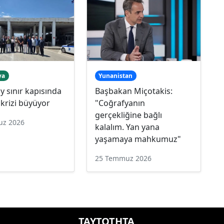
ya
Yunanistan
 sınır kapısında
Başbakan Miçotakis:
krizi büyüyor
"Coğrafyanın
gerçekliğine bağlı
uz 2026
kalalım. Yan yana
yaşamaya mahkumuz"
25 Temmuz 2026
ΤΑΥΤΟΤΗΤΑ