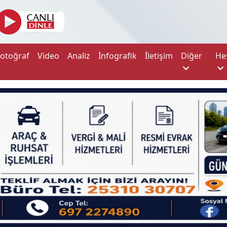
Fotoğraf
Video
Analiz
İnfografik
İletişim
Diğer
He