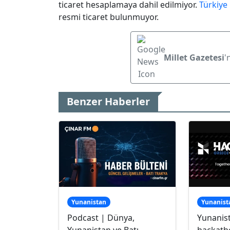
ticaret hesaplamaya dahil edilmiyor.
Türkiye
resmi ticaret bulunmuyor.
Millet Gazetesi
'
Benzer Haberler
Yunanistan
Yunanist
Podcast | Dünya,
Yunanis
Yunanistan ve Batı
hackath