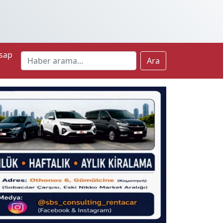
sap
Ara