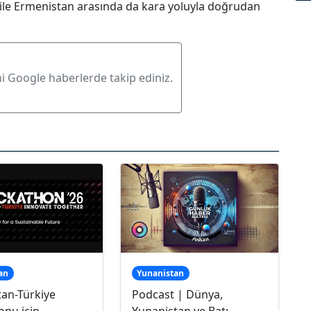
ile Ermenistan arasında da kara yoluyla doğrudan
ni Google haberlerde takip ediniz.
an
Yunanistan
tan-Türkiye
Podcast | Dünya,
onu için
Yunanistan ve Batı