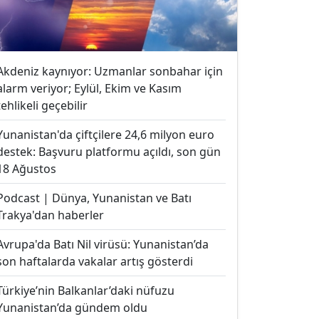
Akdeniz kaynıyor: Uzmanlar sonbahar için
alarm veriyor; Eylül, Ekim ve Kasım
tehlikeli geçebilir
Yunanistan'da çiftçilere 24,6 milyon euro
destek: Başvuru platformu açıldı, son gün
18 Ağustos
Podcast | Dünya, Yunanistan ve Batı
Trakya'dan haberler
Avrupa'da Batı Nil virüsü: Yunanistan’da
son haftalarda vakalar artış gösterdi
Türkiye’nin Balkanlar’daki nüfuzu
Yunanistan’da gündem oldu