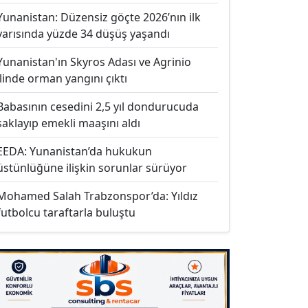
Yunanistan: Düzensiz göçte 2026’nın ilk
yarısında yüzde 34 düşüş yaşandı
Yunanistan'ın Skyros Adası ve Agrinio
ilinde orman yangını çıktı
Babasının cesedini 2,5 yıl dondurucuda
saklayıp emekli maaşını aldı
EEDA: Yunanistan’da hukukun
üstünlüğüne ilişkin sorunlar sürüyor
Mohamed Salah Trabzonspor’da: Yıldız
futbolcu taraftarla buluştu