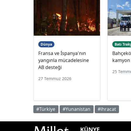
Dünya
Batı Trak
Fransa ve İspanya'nın
Bahçeköy
yangınla mücadelesine
kamyon 
AB desteği
25 Temm
27 Temmuz 2026
#Türkiye
#Yunanistan
#ihracat
KÜNYE