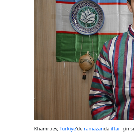
Khamroev,
Türkiye
'de
ramazan
da
iftar
için s