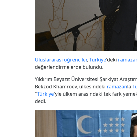
Uluslararası öğrenciler
,
Türkiye
'deki
ramaza
değerlendirmelerde bulundu.
Yıldırım Beyazıt Üniversitesi Şarkiyat Araşt
Bekzod Khamroev, ülkesindeki
ramazan
la
T
"
Türkiye
'yle ülkem arasındaki tek fark yemekl
dedi.