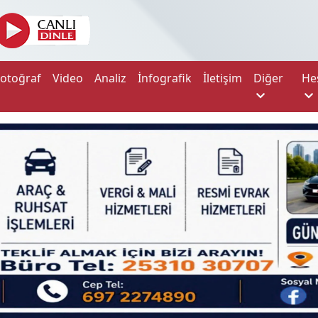
Fotoğraf
Video
Analiz
İnfografik
İletişim
Diğer
He