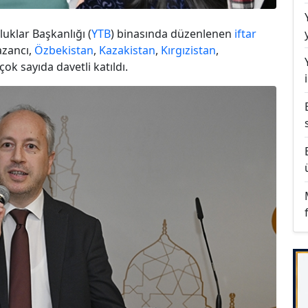
uklar Başkanlığı (
YTB
) binasında düzenlenen
iftar
azancı,
Özbekistan
,
Kazakistan
,
Kırgızistan
,
 çok sayıda davetli katıldı.