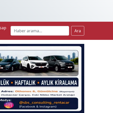
sap
Ara