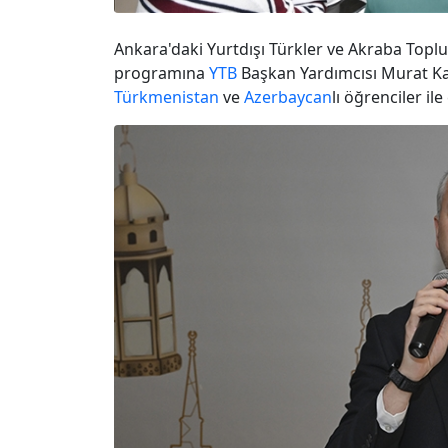
Ankara'daki Yurtdışı Türkler ve Akraba Toplul
programına
YTB
Başkan Yardımcısı Murat K
Türkmenistan
ve
Azerbaycan
lı öğrenciler ile