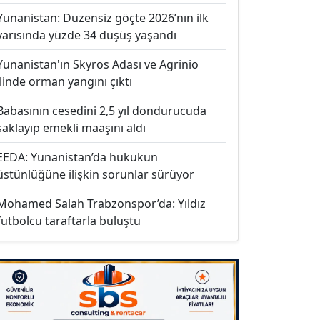
Yunanistan: Düzensiz göçte 2026’nın ilk
yarısında yüzde 34 düşüş yaşandı
Yunanistan'ın Skyros Adası ve Agrinio
ilinde orman yangını çıktı
Babasının cesedini 2,5 yıl dondurucuda
saklayıp emekli maaşını aldı
EEDA: Yunanistan’da hukukun
üstünlüğüne ilişkin sorunlar sürüyor
Mohamed Salah Trabzonspor’da: Yıldız
futbolcu taraftarla buluştu