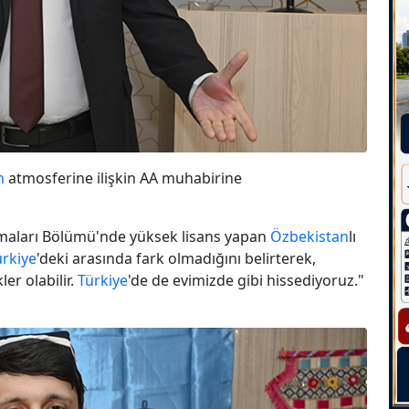
n
atmosferine ilişkin AA muhabirine
ırmaları Bölümü'nde yüksek lisans yapan
Özbekistan
lı
ürkiye
'deki arasında fark olmadığını belirterek,
er olabilir.
Türkiye
'de de evimizde gibi hissediyoruz."