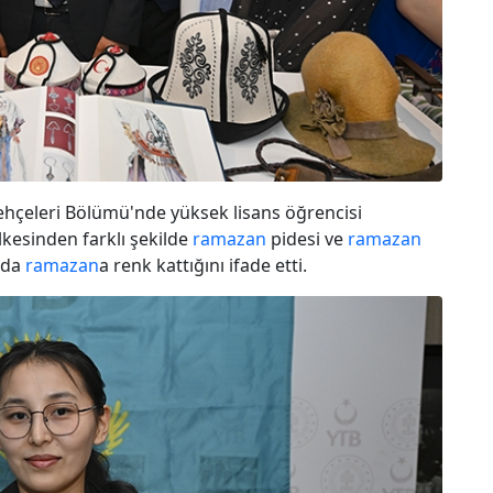
ehçeleri Bölümü'nde yüksek lisans öğrencisi
lkesinden farklı şekilde
ramazan
pidesi ve
ramazan
rda
ramazan
a renk kattığını ifade etti.