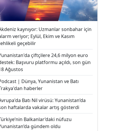
Akdeniz kaynıyor: Uzmanlar sonbahar için
alarm veriyor; Eylül, Ekim ve Kasım
tehlikeli geçebilir
Yunanistan'da çiftçilere 24,6 milyon euro
destek: Başvuru platformu açıldı, son gün
18 Ağustos
Podcast | Dünya, Yunanistan ve Batı
Trakya'dan haberler
Avrupa'da Batı Nil virüsü: Yunanistan’da
son haftalarda vakalar artış gösterdi
Türkiye’nin Balkanlar’daki nüfuzu
Yunanistan’da gündem oldu