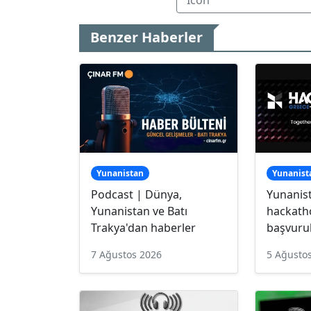
Benzer Haberler
Yunanistan
Yunanist
Podcast | Dünya,
Yunanis
Yunanistan ve Batı
hackath
Trakya'dan haberler
başvurul
7 Ağustos 2026
5 Ağusto