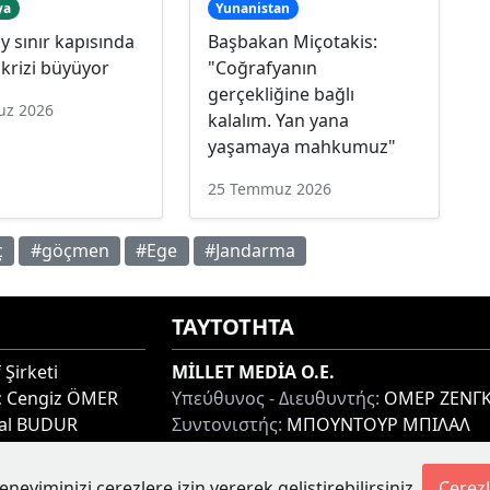
ya
Yunanistan
 sınır kapısında
Başbakan Miçotakis:
krizi büyüyor
"Coğrafyanın
gerçekliğine bağlı
uz 2026
kalalım. Yan yana
yaşamaya mahkumuz"
25 Temmuz 2026
ç
#göçmen
#Ege
#Jandarma
ΤΑΥΤΟΤΗΤΑ
 Şirketi
MİLLET MEDİA O.E.
:
Cengiz ÖMER
Υπεύθυνος - Διευθυντής:
ΟΜΕΡ ΖΕΝΓΚ
lal BUDUR
Συντονιστής:
ΜΠΟΥΝΤΟΥΡ ΜΠΙΛΑΛ
thi 67100, GREECE
Διεύθυνση:
ΜΙΑΟΥΛΗ 7-9, ΞΑΝΘΗ 671
Τηλ:
+30 25410 77968
eneyiminizi çerezlere izin vererek geliştirebilirsiniz.
Çerezl