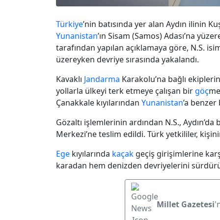
Türkiye
’nin batısında yer alan Aydın ilinin Ku
Yunanistan
’ın Sisam (Samos) Adası’na yüzere
tarafından yapılan açıklamaya göre, N.S. isim
üzereyken devriye sırasında yakalandı.
Kavaklı
Jandarma
Karakolu’na bağlı ekiplerin
yollarla ülkeyi terk etmeye çalışan bir
göç
men
Çanakkale kıyılarından
Yunanistan
’a benzer 
Gözaltı işlemlerinin ardından N.S., Aydın’d
Merkezi’ne teslim edildi. Türk yetkililer, kişini
Ege
kıyılarında
kaçak
geçiş girişimlerine kar
karadan hem denizden devriyelerini sürdürü
Millet Gazetesi
'