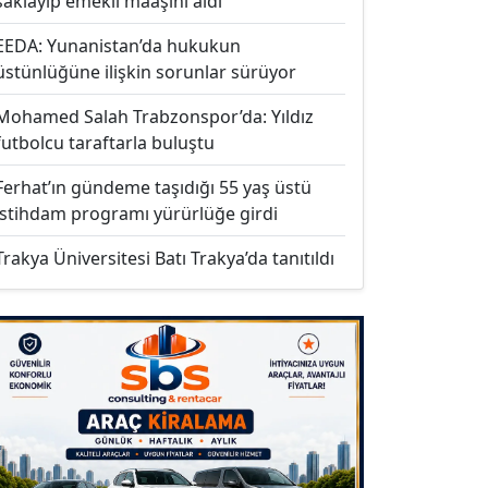
saklayıp emekli maaşını aldı
EEDA: Yunanistan’da hukukun
üstünlüğüne ilişkin sorunlar sürüyor
Mohamed Salah Trabzonspor’da: Yıldız
futbolcu taraftarla buluştu
Ferhat’ın gündeme taşıdığı 55 yaş üstü
istihdam programı yürürlüğe girdi
Trakya Üniversitesi Batı Trakya’da tanıtıldı