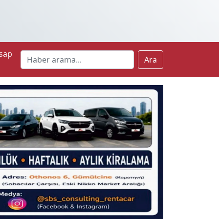
sap
Ara