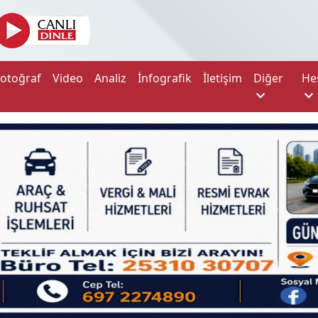
Fotoğraf
Video
Analiz
İnfografik
İletişim
Diğer
He