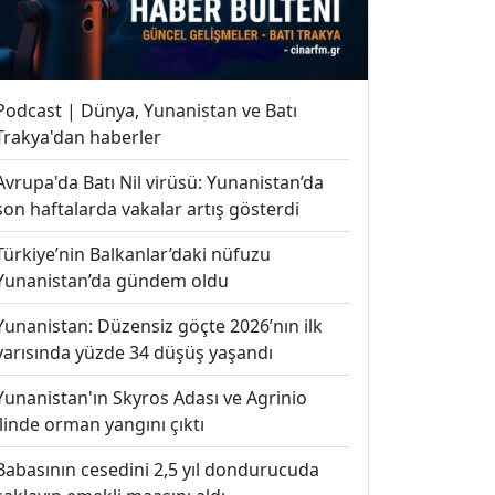
Podcast | Dünya, Yunanistan ve Batı
Trakya'dan haberler
Avrupa'da Batı Nil virüsü: Yunanistan’da
son haftalarda vakalar artış gösterdi
Türkiye’nin Balkanlar’daki nüfuzu
Yunanistan’da gündem oldu
Yunanistan: Düzensiz göçte 2026’nın ilk
yarısında yüzde 34 düşüş yaşandı
Yunanistan'ın Skyros Adası ve Agrinio
ilinde orman yangını çıktı
Babasının cesedini 2,5 yıl dondurucuda