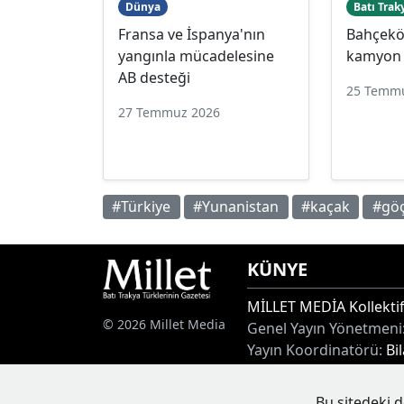
Dünya
Batı Trak
Fransa ve İspanya'nın
Bahçeköy
yangınla mücadelesine
kamyon 
AB desteği
25 Temm
27 Temmuz 2026
#Türkiye
#Yunanistan
#kaçak
#gö
KÜNYE
MİLLET MEDİA Kollektif
© 2026 Millet Media
Genel Yayın Yönetmeni
Yayın Koordinatörü:
Bi
Adres:
Miaouli 7-9, Xan
Tel:
+30 25410 77968
Bu sitedeki d