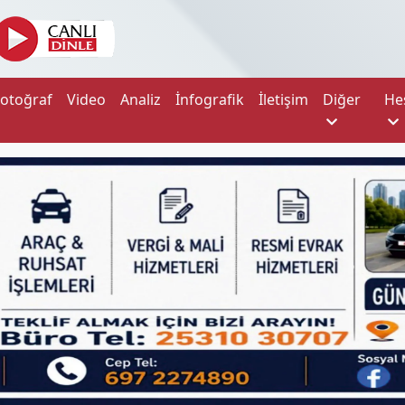
Fotoğraf
Video
Analiz
İnfografik
İletişim
Diğer
He