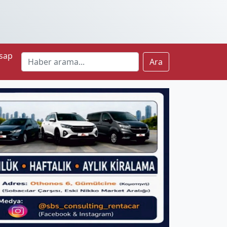
sap
Ara