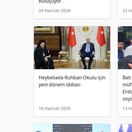
buluşuyor
24 Haziran 2026
23 H
Heybeliada Ruhban Okulu için
Batı
yeni dönem iddiası
müf
Erdo
soyd
18 Haziran 2026
13 H