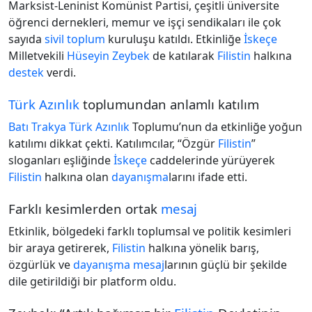
Marksist-Leninist Komünist Partisi, çeşitli üniversite
öğrenci dernekleri, memur ve işçi sendikaları ile çok
sayıda
sivil toplum
kuruluşu katıldı. Etkinliğe
İskeçe
Milletvekili
Hüseyin Zeybek
de katılarak
Filistin
halkına
destek
verdi.
Türk Azınlık
toplumundan anlamlı katılım
Batı Trakya
Türk Azınlık
Toplumu’nun da etkinliğe yoğun
katılımı dikkat çekti. Katılımcılar, “Özgür
Filistin
”
sloganları eşliğinde
İskeçe
caddelerinde yürüyerek
Filistin
halkına olan
dayanışma
larını ifade etti.
Farklı kesimlerden ortak
mesaj
Etkinlik, bölgedeki farklı toplumsal ve politik kesimleri
bir araya getirerek,
Filistin
halkına yönelik barış,
özgürlük ve
dayanışma
mesaj
larının güçlü bir şekilde
dile getirildiği bir platform oldu.