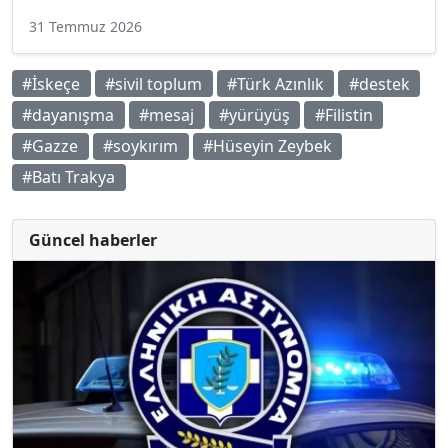
31 Temmuz 2026
#İskeçe
#sivil toplum
#Türk Azınlık
#destek
#dayanışma
#mesaj
#yürüyüş
#Filistin
#Gazze
#soykırım
#Hüseyin Zeybek
#Batı Trakya
Güncel haberler