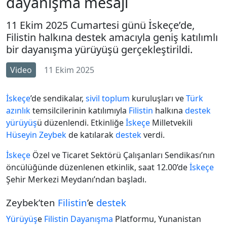
dayanışma mesajı
11 Ekim 2025 Cumartesi günü İskeçe’de,
Filistin halkına destek amacıyla geniş katılımlı
bir dayanışma yürüyüşü gerçekleştirildi.
Video
11 Ekim 2025
İskeçe
’de sendikalar,
sivil toplum
kuruluşları ve
Türk
azınlık
temsilcilerinin katılımıyla
Filistin
halkına
destek
yürüyüş
ü düzenlendi. Etkinliğe
İskeçe
Milletvekili
Hüseyin Zeybek
de katılarak
destek
verdi.
İskeçe
Özel ve Ticaret Sektörü Çalışanları Sendikası’nın
öncülüğünde düzenlenen etkinlik, saat 12.00’de
İskeçe
Şehir Merkezi Meydanı’ndan başladı.
Zeybek’ten
Filistin
’e
destek
Yürüyüş
e
Filistin
Dayanışma
Platformu, Yunanistan