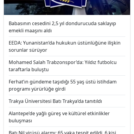
Babasının cesedini 2,5 yıl dondurucuda saklayıp
emekli maaşını aldı
EEDA: Yunanistan’da hukukun üstünlüğüne ilişkin
sorunlar sürüyor
Mohamed Salah Trabzonspor’da: Yıldız futbolcu
taraftarla buluştu
Ferhat’ın gündeme taşıdığı 55 yaş üstü istihdam
programı yürürlüğe girdi
Trakya Üniversitesi Batı Trakya’da tanıtıldı
Alantepe’de yağlı güreş ve kültürel etkinlikler
buluşması
Batı Nil virüsü alarmı: 65 vaka tespit edildi, 6 kişi