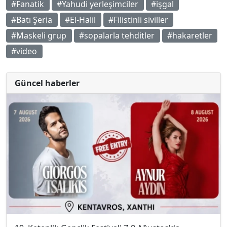
#Fanatik
#Yahudi yerleşimciler
#işgal
#Batı Şeria
#El-Halil
#Filistinli siviller
#Maskeli grup
#sopalarla tehditler
#hakaretler
#video
Güncel haberler