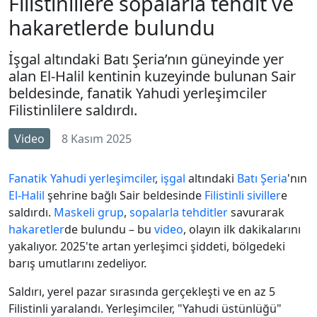
Filistinlilere sopalarla tehdit ve
hakaretlerde bulundu
İşgal altındaki Batı Şeria’nın güneyinde yer
alan El-Halil kentinin kuzeyinde bulunan Sair
beldesinde, fanatik Yahudi yerleşimciler
Filistinlilere saldırdı.
Video
8 Kasım 2025
Fanatik
Yahudi yerleşimciler
,
işgal
altındaki
Batı Şeria
'nın
El-Halil
şehrine bağlı Sair beldesinde
Filistinli siviller
e
saldırdı.
Maskeli grup
,
sopalarla tehditler
savurarak
hakaretler
de bulundu – bu
video
, olayın ilk dakikalarını
yakalıyor. 2025'te artan yerleşimci şiddeti, bölgedeki
barış umutlarını zedeliyor.
Saldırı, yerel pazar sırasında gerçekleşti ve en az 5
Filistinli yaralandı. Yerleşimciler, "Yahudi üstünlüğü"