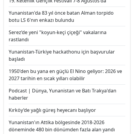
19. Ketenlik Gençlik Festivali 7-8 Ağustos'da
Yunanistan'da 83 yıl önce batan Alman torpido
botu LS 6'nın enkazı bulundu
Serez’de yeni "koyun-keçi çiçeği" vakalarına
rastlandı
Yunanistan-Türkiye hackathonu için başvurular
başladı
1950'den bu yana en güçlü El Nino geliyor: 2026 ve
2027 tarihin en sıcak yılları olabilir
Podcast | Dünya, Yunanistan ve Batı Trakya'dan
haberler
Kırköy’de yağlı güreş heyecanı başlıyor
Yunanistan'ın Attika bölgesinde 2018-2026
döneminde 480 bin dönümden fazla alan yandı