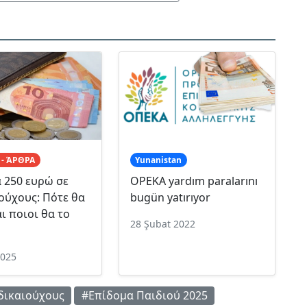
 - ΆΡΘΡΑ
Yunanistan
 250 ευρώ σε
OPEKA yardım paralarını
ούχους: Πότε θα
bugün yatırıyor
ι ποιοι θα το
28 Şubat 2022
2025
δικαιούχους
#Επίδομα Παιδιού 2025