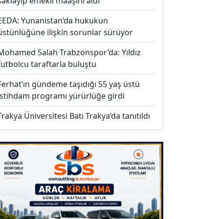
saklayıp emekli maaşını aldı
EEDA: Yunanistan’da hukukun
üstünlüğüne ilişkin sorunlar sürüyor
Mohamed Salah Trabzonspor’da: Yıldız
futbolcu taraftarla buluştu
Ferhat’ın gündeme taşıdığı 55 yaş üstü
istihdam programı yürürlüğe girdi
Trakya Üniversitesi Batı Trakya’da tanıtıldı