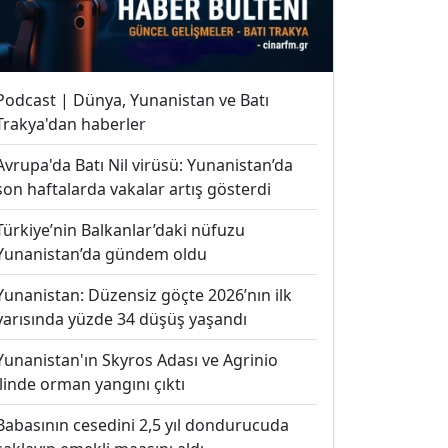
Podcast | Dünya, Yunanistan ve Batı
Trakya'dan haberler
Avrupa'da Batı Nil virüsü: Yunanistan’da
son haftalarda vakalar artış gösterdi
Türkiye’nin Balkanlar’daki nüfuzu
Yunanistan’da gündem oldu
Yunanistan: Düzensiz göçte 2026’nın ilk
yarısında yüzde 34 düşüş yaşandı
Yunanistan'ın Skyros Adası ve Agrinio
ilinde orman yangını çıktı
Babasının cesedini 2,5 yıl dondurucuda