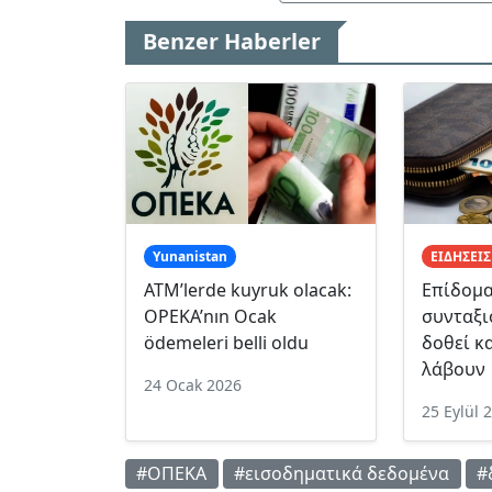
Benzer Haberler
Yunanistan
ΕΙΔΗΣΕΙΣ
ATM’lerde kuyruk olacak:
Επίδομα
OPEKA’nın Ocak
συνταξι
ödemeleri belli oldu
δοθεί κα
λάβουν
24 Ocak 2026
25 Eylül 
#ΟΠΕΚΑ
#εισοδηματικά δεδομένα
#