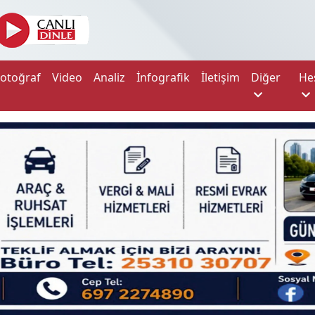
Fotoğraf
Video
Analiz
İnfografik
İletişim
Diğer
He