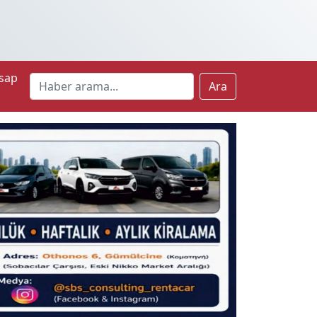
sap
Ara