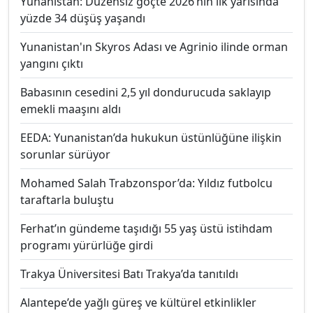
Yunanistan: Düzensiz göçte 2026’nın ilk yarısında
yüzde 34 düşüş yaşandı
Yunanistan'ın Skyros Adası ve Agrinio ilinde orman
yangını çıktı
Babasının cesedini 2,5 yıl dondurucuda saklayıp
emekli maaşını aldı
EEDA: Yunanistan’da hukukun üstünlüğüne ilişkin
sorunlar sürüyor
Mohamed Salah Trabzonspor’da: Yıldız futbolcu
taraftarla buluştu
Ferhat’ın gündeme taşıdığı 55 yaş üstü istihdam
programı yürürlüğe girdi
Trakya Üniversitesi Batı Trakya’da tanıtıldı
Alantepe’de yağlı güreş ve kültürel etkinlikler