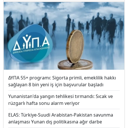
ΔΥΠΑ 55+ programı: Sigorta primli, emeklilik hakkı
sağlayan 8 bin yeni iş için başvurular başladı
Yunanistan'da yangın tehlikesi tırmandı: Sıcak ve
rüzgarlı hafta sonu alarm veriyor
ELAS: Türkiye-Suudi Arabistan-Pakistan savunma
anlaşması Yunan dış politikasına ağır darbe