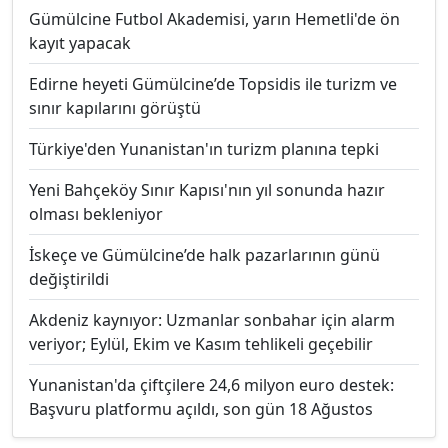
Gümülcine Futbol Akademisi, yarın Hemetli'de ön
kayıt yapacak
Edirne heyeti Gümülcine’de Topsidis ile turizm ve
sınır kapılarını görüştü
Türkiye'den Yunanistan'ın turizm planına tepki
Yeni Bahçeköy Sınır Kapısı'nın yıl sonunda hazır
olması bekleniyor
İskeçe ve Gümülcine’de halk pazarlarının günü
değiştirildi
Akdeniz kaynıyor: Uzmanlar sonbahar için alarm
veriyor; Eylül, Ekim ve Kasım tehlikeli geçebilir
Yunanistan'da çiftçilere 24,6 milyon euro destek:
Başvuru platformu açıldı, son gün 18 Ağustos