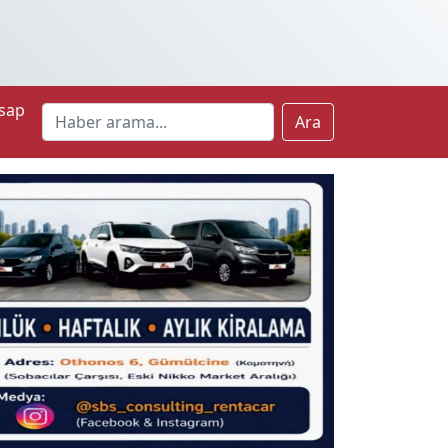
sap
Ara