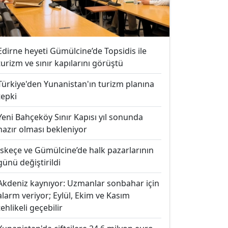
Edirne heyeti Gümülcine’de Topsidis ile
turizm ve sınır kapılarını görüştü
Türkiye'den Yunanistan'ın turizm planına
tepki
Yeni Bahçeköy Sınır Kapısı yıl sonunda
hazır olması bekleniyor
İskeçe ve Gümülcine’de halk pazarlarının
günü değiştirildi
Akdeniz kaynıyor: Uzmanlar sonbahar için
alarm veriyor; Eylül, Ekim ve Kasım
tehlikeli geçebilir