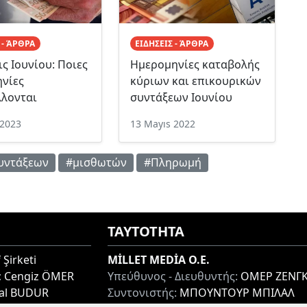
 - ΆΡΘΡΑ
ΕΙΔΗΣΕΙΣ - ΆΡΘΡΑ
ις Ιουνίου: Ποιες
Ημερομηνίες καταβολής
νίες
κύριων και επικουρικών
λονται
συντάξεων Iουνίου
 2023
13 Mayıs 2022
υντάξεων
#μισθωτών
#Πληρωμή
ΤΑΥΤΟΤΗΤΑ
 Şirketi
MİLLET MEDİA O.E.
:
Cengiz ÖMER
Υπεύθυνος - Διευθυντής:
ΟΜΕΡ ΖΕΝΓΚ
lal BUDUR
Συντονιστής:
ΜΠΟΥΝΤΟΥΡ ΜΠΙΛΑΛ