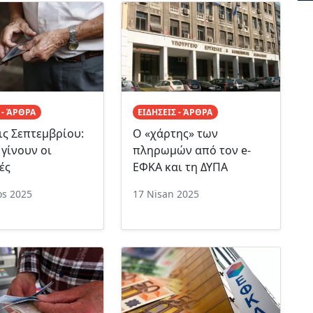
 - ΆΡΘΡΑ
ΕΙΔΗΣΕΙΣ - ΆΡΘΡΑ
ις Σεπτεμβρίου:
Ο «χάρτης» των
 γίνουν οι
πληρωμών από τον e-
ές
ΕΦΚΑ και τη ΔΥΠΑ
os 2025
17 Nisan 2025