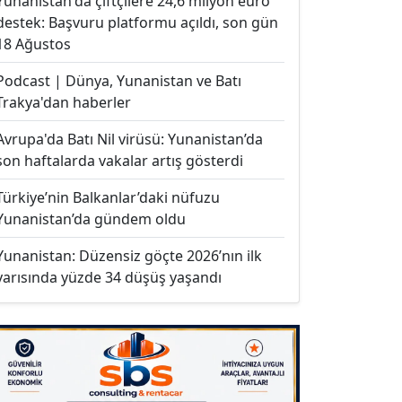
Yunanistan'da çiftçilere 24,6 milyon euro
destek: Başvuru platformu açıldı, son gün
18 Ağustos
Podcast | Dünya, Yunanistan ve Batı
Trakya'dan haberler
Avrupa'da Batı Nil virüsü: Yunanistan’da
son haftalarda vakalar artış gösterdi
Türkiye’nin Balkanlar’daki nüfuzu
Yunanistan’da gündem oldu
Yunanistan: Düzensiz göçte 2026’nın ilk
yarısında yüzde 34 düşüş yaşandı