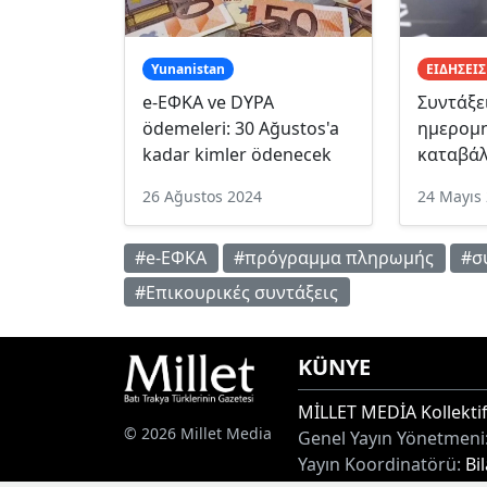
Yunanistan
ΕΙΔΗΣΕΙΣ
e-ΕΦΚΑ ve DYPA
Συντάξε
ödemeleri: 30 Ağustos'a
ημερομη
kadar kimler ödenecek
καταβάλ
26 Ağustos 2024
24 Mayıs
#e-ΕΦΚΑ
#πρόγραμμα πληρωμής
#σ
#Επικουρικές συντάξεις
KÜNYE
MİLLET MEDİA Kollektif
© 2026 Millet Media
Genel Yayın Yönetmeni
Yayın Koordinatörü:
Bi