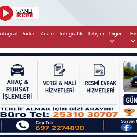
Fotoğraf
Video
Analiz
İnfografik
İletişim
Diğer
He