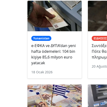
Yunanistan
ΕΙΔΗΣΕΙΣ
e-ΕΦΚΑ ve ΔΥΠΑ’dan yeni
Συντάξε
hafta ödemeleri: 104 bin
Πότε θα
kişiye 85,6 milyon euro
πληρωμ
yatacak
20 Ağust
18 Ocak 2026