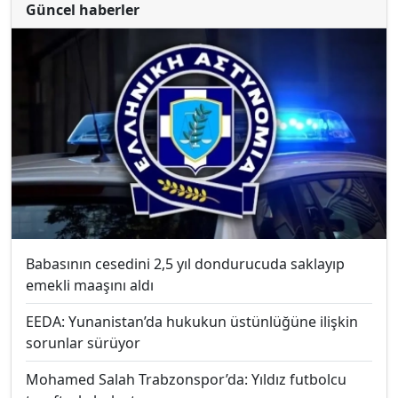
Güncel haberler
Babasının cesedini 2,5 yıl dondurucuda saklayıp
emekli maaşını aldı
EEDA: Yunanistan’da hukukun üstünlüğüne ilişkin
sorunlar sürüyor
Mohamed Salah Trabzonspor’da: Yıldız futbolcu