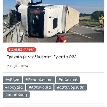
ΕΙΔΗΣΕΙΣ - ΆΡΘΡΑ
Τροχαίο με νταλίκα στην Εγνατία Οδό
23 Eylül 2024
#Αθήνα
#Θεσσαλονίκη
#πιλοτικά
#Τροχαία
#Αστυνομία
#αστυνόμευση
#παράβαση