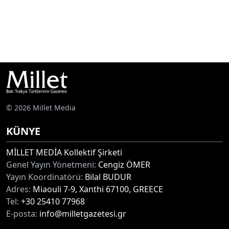
© 2026 Millet Media
KÜNYE
MİLLET MEDİA Kollektif Şirketi
Genel Yayın Yönetmeni:
Cengiz ÖMER
Yayın Koordinatörü:
Bilal BUDUR
Adres:
Miaouli 7-9, Xanthi 67100, GREECE
Tel:
+30 25410 77968
E-posta:
info@milletgazetesi.gr