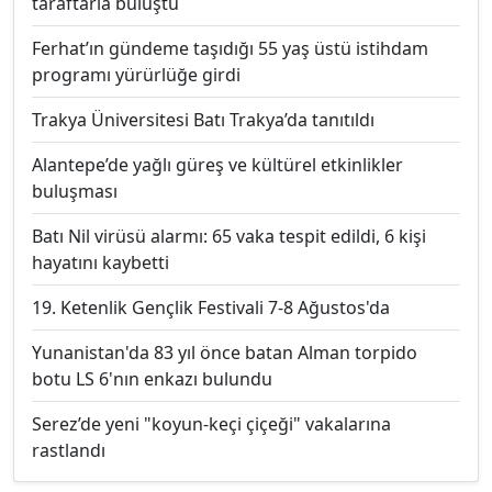
taraftarla buluştu
Ferhat’ın gündeme taşıdığı 55 yaş üstü istihdam
programı yürürlüğe girdi
Trakya Üniversitesi Batı Trakya’da tanıtıldı
Alantepe’de yağlı güreş ve kültürel etkinlikler
buluşması
Batı Nil virüsü alarmı: 65 vaka tespit edildi, 6 kişi
hayatını kaybetti
19. Ketenlik Gençlik Festivali 7-8 Ağustos'da
Yunanistan'da 83 yıl önce batan Alman torpido
botu LS 6'nın enkazı bulundu
Serez’de yeni "koyun-keçi çiçeği" vakalarına
rastlandı