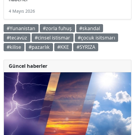
4 Mayıs 2026
#Yunanistan
#zorla fuhuş
#skandal
#tecavüz
#cinsel istismar
#çocuk isitsmarı
#kilise
#pazarlık
#KKE
#SYRIZA
Güncel haberler