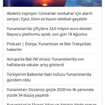
Akdeniz kaynıyor: Uzmanlar sonbahar için alarm
veriyor; Eylül, Ekim ve Kasım tehlikeli geçebilir
Yunanistan'da çiftçilere 24,6 milyon euro destek:
Başvuru platformu açıldı, son gün 18 Ağustos
Podcast | Dünya, Yunanistan ve Batı Trakya'dan
haberler
Avrupa'da Batı Nil virüsü: Yunanistan’da son
haftalarda vakalar artış gösterdi
Türkiye’nin Balkanlar’daki nüfuzu Yunanistan’da
gündem oldu
Yunanistan: Düzensiz göçte 2026’nın ilk yarısında
yüzde 34 düşüş yaşandı
Yunanistan'ın Skyros Adası ve Agrinio ilinde orman