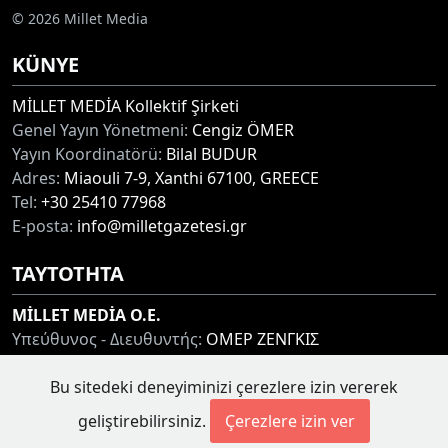
© 2026 Millet Media
KÜNYE
MİLLET MEDİA Kollektif Şirketi
Genel Yayın Yönetmeni:
Cengiz ÖMER
Yayın Koordinatörü:
Bilal BUDUR
Adres:
Miaouli 7-9, Xanthi 67100, GREECE
Tel:
+30 25410 77968
E-posta:
info@milletgazetesi.gr
ΤΑΥΤΟΤΗΤΑ
MİLLET MEDİA O.E.
Υπεύθυνος - Διευθυντής:
ΟΜΕΡ ΖΕΝΓΚΙΣ
Συντονιστής:
ΜΠΟΥΝΤΟΥΡ ΜΠΙΛΑΛ
Bu sitedeki deneyiminizi çerezlere izin vererek
Διεύθυνση:
ΜΙΑΟΥΛΗ 7-9, ΞΑΝΘΗ 67100
Τηλ:
+30 25410 77968
geliştirebilirsiniz.
Çerezlere izin ver
Ηλ. Διεύθυνση:
info@milletgazetesi.gr