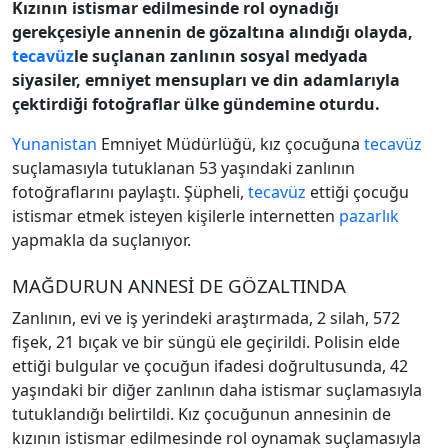
Kızının istismar edilmesinde rol oynadığı
gerekçesiyle annenin de gözaltına alındığı olayda,
tecavüz
le suçlanan zanlının sosyal medyada
siyasiler, emniyet mensupları ve din adamlarıyla
çektirdiği fotoğraflar ülke gündemine oturdu.
Yunanistan
Emniyet Müdürlüğü, kız çocuğuna
tecavüz
suçlamasıyla tutuklanan 53 yaşındaki zanlının
fotoğraflarını paylaştı. Şüpheli,
tecavüz
ettiği çocuğu
istismar etmek isteyen kişilerle internetten
pazarlık
yapmakla da suçlanıyor.
MAĞDURUN ANNESİ DE GÖZALTINDA
Zanlının, evi ve iş yerindeki araştırmada, 2 silah, 572
fişek, 21 bıçak ve bir süngü ele geçirildi. Polisin elde
ettiği bulgular ve çocuğun ifadesi doğrultusunda, 42
yaşındaki bir diğer zanlının daha istismar suçlamasıyla
tutuklandığı belirtildi. Kız çocuğunun annesinin de
kızının istismar edilmesinde rol oynamak suçlamasıyla