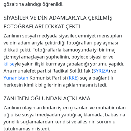
gözaltına alındığı öğrenildi.
SİYASİLER VE DİN ADAMLARIYLA ÇEKİLMİŞ
FOTOĞRAFLARI DİKKAT ÇEKTİ
Zanlının sosyal medyada siyasiler, emniyet mensupları
ve din adamlarıyla çektirdiği fotoğrafları paylaşması
dikkati çekti. Fotoğraflarla kamuoyunda iyi bir imaj
çizmeyi amaçlayan şüphelinin, böylece siyasiler ve
kilise
yle yakın ilişki kurmaya çabaladığı yorumu yapıldı.
Ana muhalefet partisi Radikal Sol İttifak (
SYRIZA
) ve
Yunanistan
Komunist Partisi (
KKE
) suçla bağlantılı
herkesin kimlik bilgilerinin açıklanmasını istedi.
ZANLININ OĞLUNDAN AÇIKLAMA
Zanlının olayın ardından işten çıkarılan ve muhabir olan
oğlu ise sosyal medyadan yaptığı açıklamada, babasına
yönelik suçlamalardan kendisi ve ailesinin sorumlu
tutulmamasını istedi.