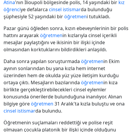
Atina
'nın Ilioupoli bölgesinde polis, 14 yaşındaki bir
kız
öğrenci
ye defalarca
cinsel istismar
da bulunduğu
şüphesiyle 52 yaşındaki bir
öğretmen
i tutukladı.
Pazar günü öğleden sonra, kızın ebeveynlerinin bir polis
hattını arayarak
öğretmen
in kızlarıyla cinsel içerikli
mesajlar paylaştığını ve ikisinin bir ilişki içinde
olmasından korktuklarını bildirdikleri anlaşıldı.
Daha sonra yapılan soruşturmada
öğretmen
in Ekim
ayının sonlarından bu yana kızla hem internet
üzerinden hem de okulda yüz yüze iletişim kurduğu
ortaya çıktı. Mesajların bazılarında
öğretmen
in kıza
birlikte gerçekleştirebilecekleri cinsel eylemler
konusunda önerilerde bulunduğuna inanılıyor. Alınan
bilgiye göre
öğretmen
31 Aralık'ta kızla buluştu ve ona
cinsel istismar
da bulundu.
Öğretmenin suçlamaları reddettiği ve polise reşit
olmayan çocukla platonik bir ilişki içinde olduğunu