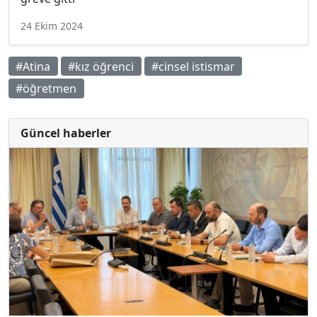
24 Ekim 2024
#Atina
#kız öğrenci
#cinsel istismar
#öğretmen
Güncel haberler