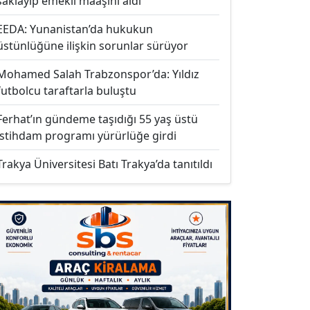
saklayıp emekli maaşını aldı
EEDA: Yunanistan’da hukukun
üstünlüğüne ilişkin sorunlar sürüyor
Mohamed Salah Trabzonspor’da: Yıldız
futbolcu taraftarla buluştu
Ferhat’ın gündeme taşıdığı 55 yaş üstü
istihdam programı yürürlüğe girdi
Trakya Üniversitesi Batı Trakya’da tanıtıldı