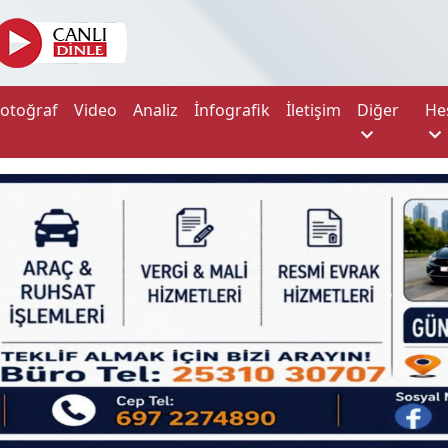
Fotoğraf
Video
Analiz
İnfografik
İletişim
Diğer
He