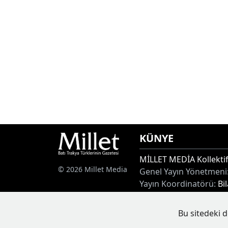
KÜNYE
MİLLET MEDİA Kollektif
© 2026 Millet Media
Genel Yayın Yönetmeni
Yayın Koordinatörü:
Bi
Adres:
Miaouli 7-9, Xan
Tel:
+30 25410 77968
Bu sitedeki d
E-posta:
info@milletgaz