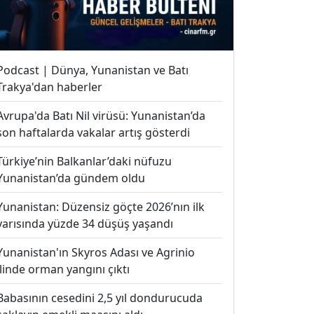
Podcast | Dünya, Yunanistan ve Batı
Trakya'dan haberler
Avrupa'da Batı Nil virüsü: Yunanistan’da
son haftalarda vakalar artış gösterdi
Türkiye’nin Balkanlar’daki nüfuzu
Yunanistan’da gündem oldu
Yunanistan: Düzensiz göçte 2026’nın ilk
yarısında yüzde 34 düşüş yaşandı
Yunanistan'ın Skyros Adası ve Agrinio
ilinde orman yangını çıktı
Babasının cesedini 2,5 yıl dondurucuda