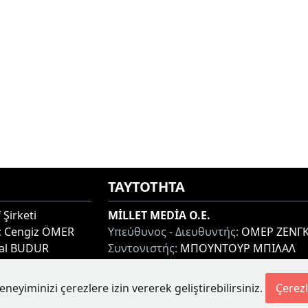
ΤΑΥΤΟΤΗΤΑ
 Şirketi
MİLLET MEDİA O.E.
:
Cengiz ÖMER
Υπεύθυνος - Διευθυντής:
ΟΜΕΡ ΖΕΝΓΚ
lal BUDUR
Συντονιστής:
ΜΠΟΥΝΤΟΥΡ ΜΠΙΛΑΛ
thi 67100, GREECE
Διεύθυνση:
ΜΙΑΟΥΛΗ 7-9, ΞΑΝΘΗ 671
Τηλ:
+30 25410 77968
eneyiminizi çerezlere izin vererek geliştirebilirsiniz.
Çerezl
etesi.gr
Ηλ. Διεύθυνση:
info@milletgazetesi.gr