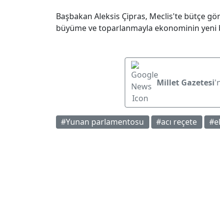
Başbakan Aleksis Çipras, Meclis'te bütçe gö
büyüme ve toparlanmayla ekonominin yeni b
Millet Gazetesi
'
#Yunan parlamentosu
#acı reçete
#e