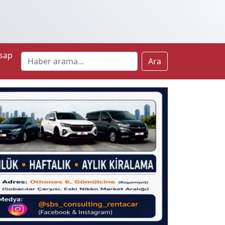
sap
Ara