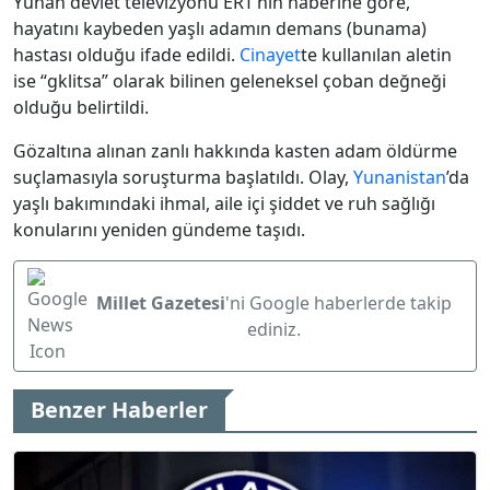
Yunan devlet televizyonu ERT’nin haberine göre,
hayatını kaybeden yaşlı adamın demans (bunama)
hastası olduğu ifade edildi.
Cinayet
te kullanılan aletin
ise “gklitsa” olarak bilinen geleneksel çoban değneği
olduğu belirtildi.
Gözaltına alınan zanlı hakkında kasten adam öldürme
suçlamasıyla soruşturma başlatıldı. Olay,
Yunanistan
’da
yaşlı bakımındaki ihmal, aile içi şiddet ve ruh sağlığı
konularını yeniden gündeme taşıdı.
Millet Gazetesi
'ni Google haberlerde takip
ediniz.
Benzer Haberler