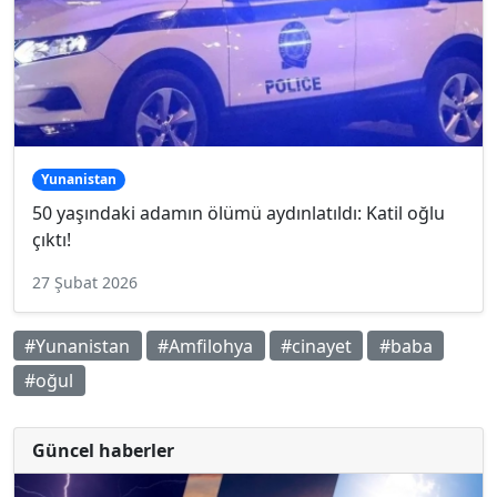
Yunanistan
50 yaşındaki adamın ölümü aydınlatıldı: Katil oğlu
çıktı!
27 Şubat 2026
#Yunanistan
#Amfilohya
#cinayet
#baba
#oğul
Güncel haberler