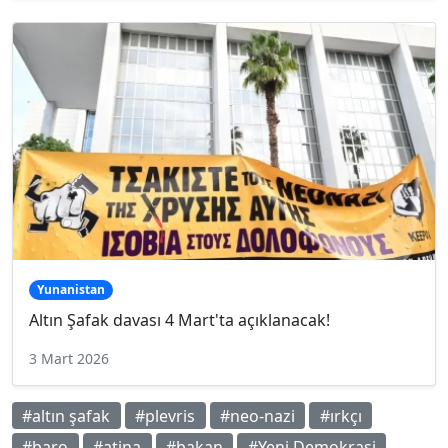
Yunanistan
Altın Şafak davası 4 Mart'ta açıklanacak!
3 Mart 2026
#altın şafak
#plevris
#neo-nazi
#ırkçı
#baro
#atina
#bakan
#Yeni Demokrasi