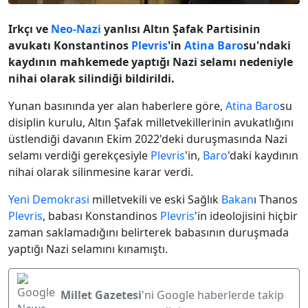
Irkçı ve
Neo-Nazi
yanlısı Altın Şafak Partisinin
avukatı Konstantinos
Plevris
'in
Atina
Baro
su'ndaki
kaydının mahkemede yaptığı Nazi selamı nedeniyle
nihai olarak silindiği bildirildi.
Yunan basınında yer alan haberlere göre,
Atina
Baro
su
disiplin kurulu, Altın Şafak milletvekillerinin avukatlığını
üstlendiği davanın Ekim 2022'deki duruşmasında Nazi
selamı verdiği gerekçesiyle
Plevris
'in,
Baro
'daki kaydının
nihai olarak silinmesine karar verdi.
Yeni Demokrasi
milletvekili ve eski Sağlık
Bakan
ı Thanos
Plevris
, babası Konstandinos
Plevris
'in ideolojisini hiçbir
zaman saklamadığını belirterek babasının duruşmada
yaptığı Nazi selamını kınamıştı.
Millet Gazetesi
'ni Google haberlerde takip