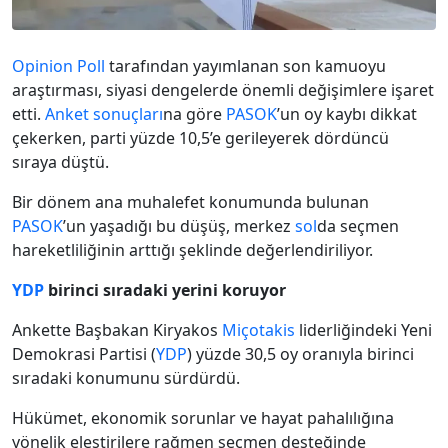
Opinion Poll
tarafından yayımlanan son kamuoyu
araştırması, siyasi dengelerde önemli değişimlere işaret
etti.
Anket sonuçları
na göre
PASOK
’un oy kaybı dikkat
çekerken, parti yüzde 10,5’e gerileyerek dördüncü
sıraya düştü.
Bir dönem ana muhalefet konumunda bulunan
PASOK
’un yaşadığı bu düşüş, merkez
sol
da seçmen
hareketliliğinin arttığı şeklinde değerlendiriliyor.
YDP
birinci sıradaki yerini koruyor
Ankette Başbakan Kiryakos
Miçotakis
liderliğindeki Yeni
Demokrasi Partisi (
YDP
) yüzde 30,5 oy oranıyla birinci
sıradaki konumunu sürdürdü.
Hükümet, ekonomik sorunlar ve hayat pahalılığına
yönelik eleştirilere rağmen seçmen desteğinde