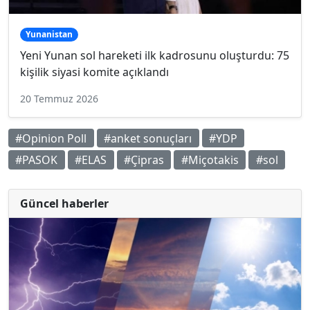
Yunanistan
Yeni Yunan sol hareketi ilk kadrosunu oluşturdu: 75
kişilik siyasi komite açıklandı
20 Temmuz 2026
#Opinion Poll
#anket sonuçları
#YDP
#PASOK
#ELAS
#Çipras
#Miçotakis
#sol
Güncel haberler