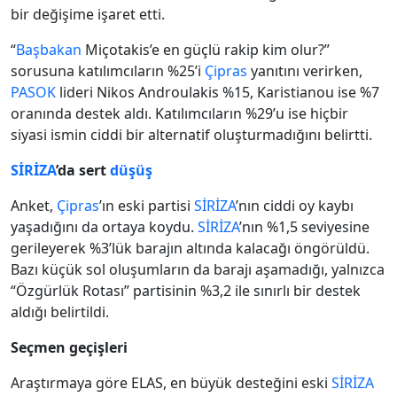
bir değişime işaret etti.
“
Başbakan
Miçotakis’e en güçlü rakip kim olur?”
sorusuna katılımcıların %25’i
Çipras
yanıtını verirken,
PASOK
lideri Nikos Androulakis %15, Karistianou ise %7
oranında destek aldı. Katılımcıların %29’u ise hiçbir
siyasi ismin ciddi bir alternatif oluşturmadığını belirtti.
SİRİZA
’da sert
düşüş
Anket,
Çipras
’ın eski partisi
SİRİZA
’nın ciddi oy kaybı
yaşadığını da ortaya koydu.
SİRİZA
’nın %1,5 seviyesine
gerileyerek %3’lük barajın altında kalacağı öngörüldü.
Bazı küçük sol oluşumların da barajı aşamadığı, yalnızca
“Özgürlük Rotası” partisinin %3,2 ile sınırlı bir destek
aldığı belirtildi.
Seçmen geçişleri
Araştırmaya göre ELAS, en büyük desteğini eski
SİRİZA