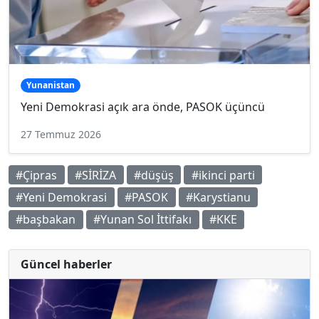
Yunanistan
Yeni Demokrasi açık ara önde, PASOK üçüncü
27 Temmuz 2026
#Çipras
#SİRİZA
#düşüş
#ikinci parti
#Yeni Demokrasi
#PASOK
#Karystianu
#başbakan
#Yunan Sol İttifakı
#KKE
Güncel haberler