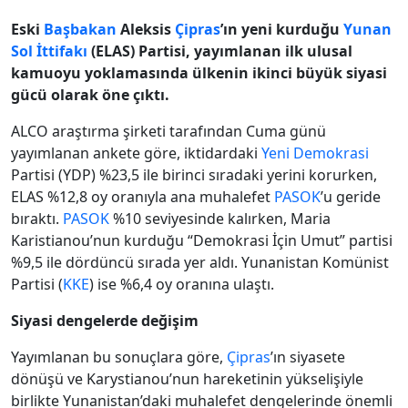
Eski
Başbakan
Aleksis
Çipras
’ın yeni kurduğu
Yunan
Sol İttifakı
(ELAS) Partisi, yayımlanan ilk ulusal
kamuoyu yoklamasında ülkenin ikinci büyük siyasi
gücü olarak öne çıktı.
ALCO araştırma şirketi tarafından Cuma günü
yayımlanan ankete göre, iktidardaki
Yeni Demokrasi
Partisi (YDP) %23,5 ile birinci sıradaki yerini korurken,
ELAS %12,8 oy oranıyla ana muhalefet
PASOK
’u geride
bıraktı.
PASOK
%10 seviyesinde kalırken, Maria
Karistianou’nun kurduğu “Demokrasi İçin Umut” partisi
%9,5 ile dördüncü sırada yer aldı. Yunanistan Komünist
Partisi (
KKE
) ise %6,4 oy oranına ulaştı.
Siyasi dengelerde değişim
Yayımlanan bu sonuçlara göre,
Çipras
’ın siyasete
dönüşü ve Karystianou’nun hareketinin yükselişiyle
birlikte Yunanistan’daki muhalefet dengelerinde önemli